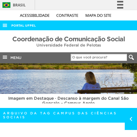
BRASIL
Simplifique!
ACESSIBILIDADE
CONTRASTE
MAPA DO SITE
Comunica BR
PORTAL UFPEL
Participe
ACESSO À INFORMAÇÃO
Coordenação de Comunicação Social
Acesso à informação
Universidade Federal de Pelotas
AUDITORIA
Legislação
COBALTO
MENU
Canais
CONCURSOS
EDITAIS
INTERNACIONAL
Imagem em Destaque · Descanso à margem do Canal São
OUVIDORIA
Gonçalo – Campus Anglo
PORTARIAS
ARQUIVO DA TAG CAMPUS DAS CIÊNCIAS
SOCIAIS
TELEFONES