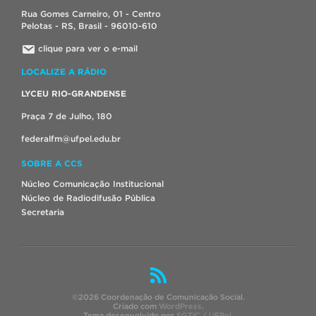
Rua Gomes Carneiro, 01 - Centro
Pelotas - RS, Brasil - 96010-610
clique para ver o e-mail
LOCALIZE A RÁDIO
LYCEU RIO-GRANDENSE
Praça 7 de Julho, 180
federalfm@ufpel.edu.br
SOBRE A CCS
Núcleo Comunicação Institucional
Núcleo de Radiodifusão Pública
Secretaria
©2026 Coordenação de Comunicação Social.
Criado com
WordPress
.
Tema desenvolvido por
SGTIC / UFPel
.