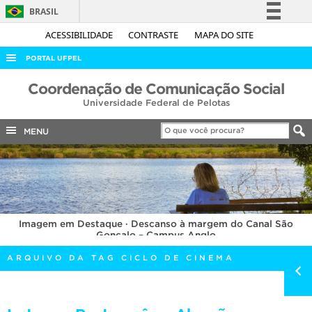
BRASIL
Simplifique!
ACESSIBILIDADE
CONTRASTE
MAPA DO SITE
Comunica BR
PORTAL UFPEL
Participe
ACESSO À INFORMAÇÃO
Coordenação de Comunicação Social
Acesso à informação
Universidade Federal de Pelotas
AUDITORIA
Legislação
COBALTO
MENU
Canais
CONCURSOS
EDITAIS
INTERNACIONAL
Imagem em Destaque · Descanso à margem do Canal São
OUVIDORIA
Gonçalo – Campus Anglo
PORTARIAS
ARQUIVO DA TAG CICLO DE CINEMA
TELEFONES