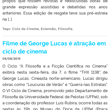
propôs que fossem revistas e rediscutidas obras de
grande expressão assistidas e debatidas nos anos
anteriores. Essa edição de resgate teve sua pré-estreia
na […]
Tags:
Ciclo de Cinema
,
Extensão
,
Filosofia
.
Filme de George Lucas é atração em
ciclo de cinema
05/08/2015
O Ciclo “A Filosofia e a Ficção Científica no Cinema”
exibirá nesta sexta-feira, dia 7, o filme “THX 1138”, de
George Lucas. Cineasta norte-americano, Lucas dirigiu
obras como “Loucuras de Verão” e “Guerra nas Estrelas”.
O VI Ciclo de Cinema, promovido pelo Departamento de
Filosofia da Universidade Federal de Pelotas (UFPel), sob
a coordenação do professor Luís Rubira, ocorre todas as
sextas às 19h, no Museu do Doce da UFPel (Praça