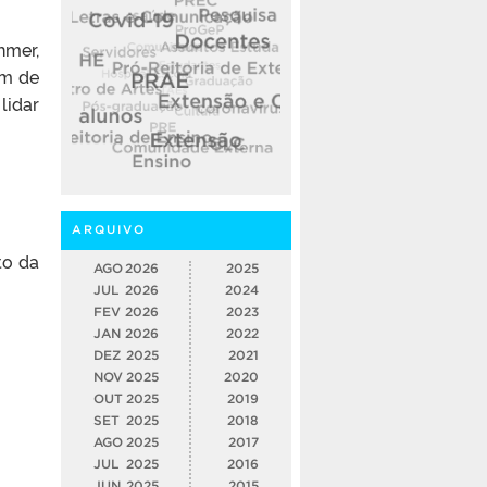
hmer,
em de
lidar
ARQUIVO
to da
AGO
2026
2025
JUL
2026
2024
FEV
2026
2023
JAN
2026
2022
DEZ
2025
2021
NOV
2025
2020
OUT
2025
2019
SET
2025
2018
AGO
2025
2017
JUL
2025
2016
JUN
2025
2015