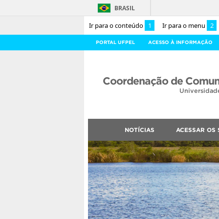
BRASIL
Ir para o conteúdo
1
Ir para o menu
2
PORTAL UFPEL
ACESSO À INFORMAÇÃO
Coordenação de Comuni
Universidad
NOTÍCIAS
ACESSAR OS 