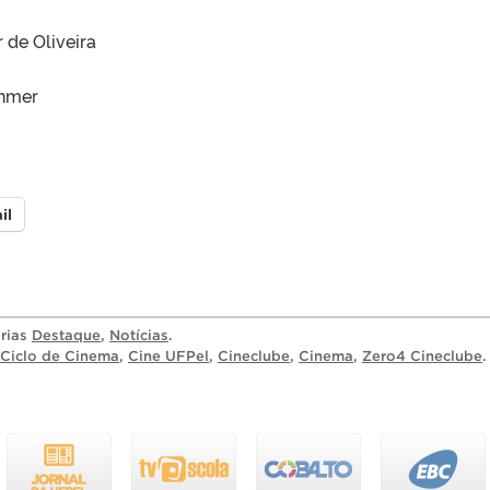
 de Oliveira
ohmer
il
orias
Destaque
,
Notícias
.
Ciclo de Cinema
,
Cine UFPel
,
Cineclube
,
Cinema
,
Zero4 Cineclube
.