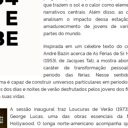
que trazem o sol e o calor como elem
narrativos centrais. Além disso, as 
analisam o impacto dessa estaçã
amadurecimento de jovens de vari
partes do mundo.
Inspirada em um célebre texto do cr
André Bazin acerca de As Férias de Sr. 
(1953), de Jacques Tati, a mostra abo
caráter de transformação pessoa
período das férias. Nesse sentid
a é capaz de construir universos particulares em período
is dos dias e noites de verão desfrutados pelos jovens dos f
 suas vidas.
A sessão inaugural traz Loucuras de Verão (1973
George Lucas, uma das obras essenciais da 
Hollywood. O longa norte-americano acompanha q