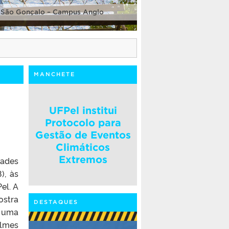
 São Gonçalo – Campus Anglo
MANCHETE
UFPel institui
Protocolo para
Gestão de Eventos
Climáticos
Extremos
dades
), às
el. A
ostra
DESTAQUES
a uma
ilmes