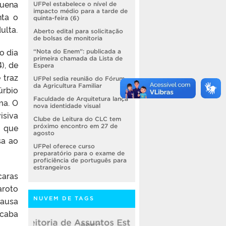
quena
UFPel estabelece o nível de
impacto médio para a tarde de
nta o
quinta-feira (6)
ulta.
Aberto edital para solicitação
de bolsas de monitoria
o dia
“Nota do Enem”: publicada a
primeira chamada da Lista de
), de
Espera
 traz
UFPel sedia reunião do Fórum
da Agricultura Familiar
úrbio
Faculdade de Arquitetura lança
ma. O
nova identidade visual
isiva
Clube de Leitura do CLC tem
, que
próximo encontro em 27 de
agosto
sa ao
UFPel oferece curso
preparatório para o exame de
proficiência de português para
estrangeiros
caras
aroto
causa
NUVEM DE TAGS
caba