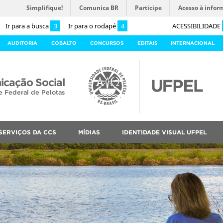
Simplifique!
Comunica BR
Participe
Acesso à infor
Ir para a busca
3
Ir para o rodapé
4
ACESSIBILIDADE
AUDITORIA
COBALTO
CONCURSOS
EDITAIS
INTERNACIONAL
cação Social
e Federal de Pelotas
SERVIÇOS DA CCS
MÍDIAS
IDENTIDADE VISUAL UFPEL