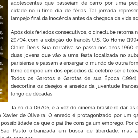
adolescentes que passeiam de carro por uma pe
cidade no último dia de férias. Tal jornada represe
lampejo final da inocência antes da chegada da vida ad
Após dois feriados consecutivos, o cineclube retorna n
29/04, com a exibição do francês U.S. Go Home (1994
Claire Denis. Sua narrativa se passa nos anos 1960 e
duas jovens que vão a uma festa localizada no sub
parisiense e passam a enxergar o mundo de outra for
filme compõe um dos episódios da célebre série telev
Todos os Garotos e Garotas de sua Época (1994)
descortina os desejos e anseios da juventude france
longo de décadas.
Já no dia 06/05, é a vez do cinema brasileiro dar as 
 Xavier de Oliveira. O enredo é protagonizado por um g
 possibilidade de que o pai lhe consiga um emprego. Por 
 São Paulo urbanizada em busca de liberdade, mas a
io do caminho.