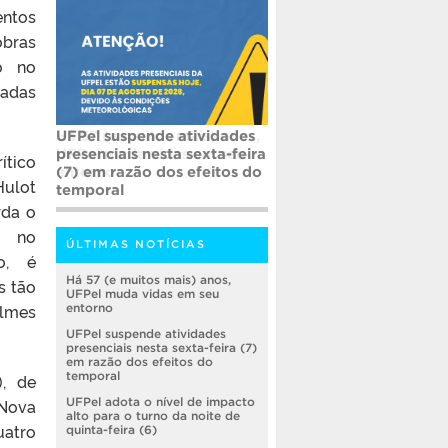
entos
obras
o no
adas
UFPel suspende atividades
presenciais nesta sexta-feira
ítico
(7) em razão dos efeitos do
Hulot
temporal
rda o
l no
ÚLTIMAS NOTÍCIAS
o, é
Há 57 (e muitos mais) anos,
s tão
UFPel muda vidas em seu
ilmes
entorno
UFPel suspende atividades
presenciais nesta sexta-feira (7)
em razão dos efeitos do
temporal
), de
Nova
UFPel adota o nível de impacto
alto para o turno da noite de
uatro
quinta-feira (6)