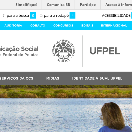
Simplifique!
Comunica BR
Participe
Acesso à infor
Ir para a busca
3
Ir para o rodapé
4
ACESSIBILIDADE
AUDITORIA
COBALTO
CONCURSOS
EDITAIS
INTERNACIONAL
cação Social
e Federal de Pelotas
SERVIÇOS DA CCS
MÍDIAS
IDENTIDADE VISUAL UFPEL