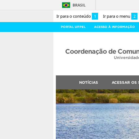
BRASIL
Ir para o conteúdo
1
Ir para o menu
2
PORTAL UFPEL
ACESSO À INFORMAÇÃO
Coordenação de Comuni
Universidad
NOTÍCIAS
ACESSAR OS 