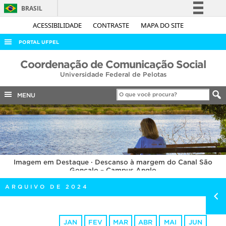
BRASIL
Simplifique!
ACESSIBILIDADE
CONTRASTE
MAPA DO SITE
Comunica BR
PORTAL UFPEL
Participe
ACESSO À INFORMAÇÃO
Coordenação de Comunicação Social
Acesso à informação
Universidade Federal de Pelotas
AUDITORIA
Legislação
COBALTO
MENU
Canais
CONCURSOS
EDITAIS
INTERNACIONAL
Imagem em Destaque · Descanso à margem do Canal São
OUVIDORIA
Gonçalo – Campus Anglo
PORTARIAS
ARQUIVO DE 2024
TELEFONES
JAN
FEV
MAR
ABR
MAI
JUN