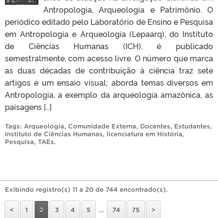
Antropologia, Arqueologia e Patrimônio. O
periódico editado pelo Laboratório de Ensino e Pesquisa
em Antropologia e Arqueologia (Lepaarq), do Instituto
de Ciências Humanas (ICH), é publicado
semestralmente, com acesso livre. O número que marca
as duas décadas de contribuição à ciência traz sete
artigos e um ensaio visual; aborda temas diversos em
Antropologia, a exemplo da arqueologia amazônica, as
paisagens […]
Tags:
Arqueologia
,
Comunidade Externa
,
Docentes
,
Estudantes
,
Instituto de Ciências Humanas
,
licenciatura em História
,
Pesquisa
,
TAEs
.
Exibindo registro(s) 11 a 20 de 744 encontrado(s).
<
1
2
3
4
5
…
74
75
>