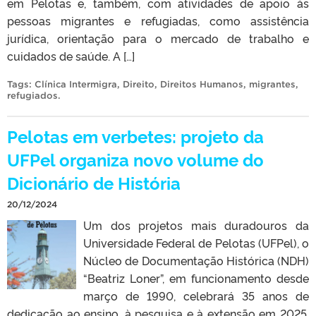
em Pelotas e, também, com atividades de apoio às
pessoas migrantes e refugiadas, como assistência
jurídica, orientação para o mercado de trabalho e
cuidados de saúde. A […]
Tags:
Clínica Intermigra
,
Direito
,
Direitos Humanos
,
migrantes
,
refugiados
.
Pelotas em verbetes: projeto da
UFPel organiza novo volume do
Dicionário de História
20/12/2024
Um dos projetos mais duradouros da
Universidade Federal de Pelotas (UFPel), o
Núcleo de Documentação Histórica (NDH)
“Beatriz Loner”, em funcionamento desde
março de 1990, celebrará 35 anos de
dedicação ao ensino, à pesquisa e à extensão em 2025.