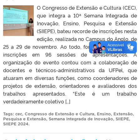
O Congresso de Extensão e Cultura (CEC),
que integra a 10ª Semana Integrada de
Inovação, Ensino, Pesquisa e Extensão
(SIIEPE), bateu recorde de inscrições nesta
edição, realizada no Campus do Anglo, de
25 a 29 de novembro. Ao todo, foram registradas 581
inscrições em 96 sessões de apresentações. A
organização do evento contou com a colaboração de
docentes e técnicos-administrativos da UFPel, que
atuaram em diversas funções, como coordenadores de
projetos de extensão, orientadores e avaliadores dos
trabalhos apresentados. “Este é um trabalho
verdadeiramente coletivo […]
Tags:
cec
,
Congresso de Extensão e Cultura
,
Ensino
,
Extensão
,
Pesquisa e Extensão
,
Semana Integrada de Inovação
,
SIIEPE
,
SIIEPE 2024
.