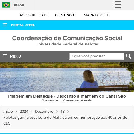
BRASIL
Simplifique!
ACESSIBILIDADE
CONTRASTE
MAPA DO SITE
Comunica BR
PORTAL UFPEL
Participe
ACESSO À INFORMAÇÃO
Coordenação de Comunicação Social
Acesso à informação
Universidade Federal de Pelotas
AUDITORIA
Legislação
COBALTO
MENU
Canais
CONCURSOS
EDITAIS
INTERNACIONAL
Imagem em Destaque · Descanso à margem do Canal São
OUVIDORIA
Gonçalo – Campus Anglo
PORTARIAS
Início
2024
Dezembro
18
Pelotas ganha escultura de Mafalda em comemoração aos 40 anos do
TELEFONES
CLC