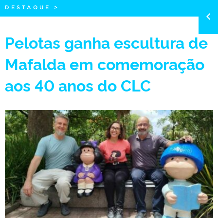
DESTAQUE
>
Pelotas ganha escultura de
Mafalda em comemoração
aos 40 anos do CLC