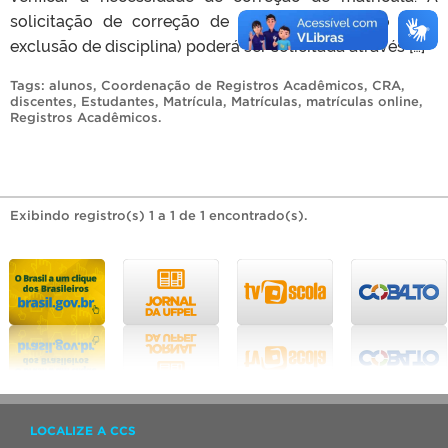
solicitação de correção de matrícula (inclusão e/ou
exclusão de disciplina) poderá ser solicitada através […]
Tags:
alunos
,
Coordenação de Registros Acadêmicos
,
CRA
,
discentes
,
Estudantes
,
Matrícula
,
Matrículas
,
matrículas online
,
Registros Acadêmicos
.
Exibindo registro(s) 1 a 1 de 1 encontrado(s).
LOCALIZE A CCS