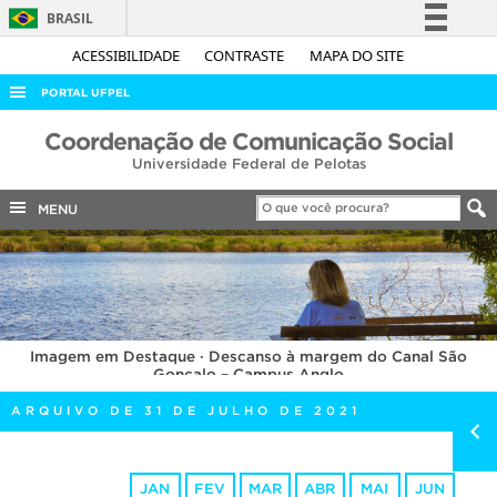
BRASIL
Simplifique!
ACESSIBILIDADE
CONTRASTE
MAPA DO SITE
Comunica BR
PORTAL UFPEL
Participe
ACESSO À INFORMAÇÃO
Coordenação de Comunicação Social
Acesso à informação
Universidade Federal de Pelotas
AUDITORIA
Legislação
COBALTO
MENU
Canais
CONCURSOS
EDITAIS
INTERNACIONAL
Imagem em Destaque · Descanso à margem do Canal São
OUVIDORIA
Gonçalo – Campus Anglo
PORTARIAS
ARQUIVO DE 31 DE JULHO DE 2021
TELEFONES
JAN
FEV
MAR
ABR
MAI
JUN