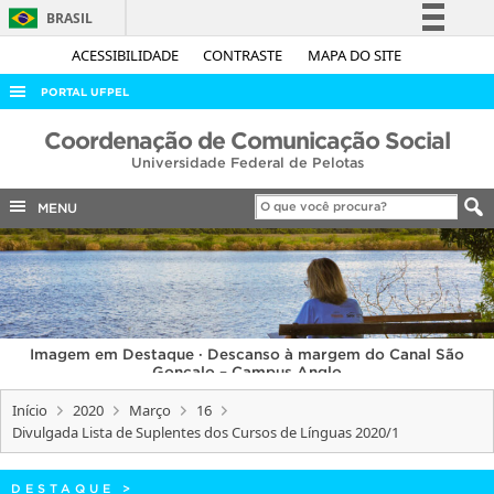
BRASIL
Simplifique!
ACESSIBILIDADE
CONTRASTE
MAPA DO SITE
Comunica BR
PORTAL UFPEL
Participe
ACESSO À INFORMAÇÃO
Coordenação de Comunicação Social
Acesso à informação
Universidade Federal de Pelotas
AUDITORIA
Legislação
COBALTO
MENU
Canais
CONCURSOS
EDITAIS
INTERNACIONAL
Imagem em Destaque · Descanso à margem do Canal São
OUVIDORIA
Gonçalo – Campus Anglo
PORTARIAS
Início
2020
Março
16
Divulgada Lista de Suplentes dos Cursos de Línguas 2020/1
TELEFONES
DESTAQUE
>