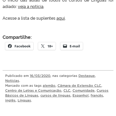
adiado:
veja a notícia
.
Acesse a lista de suplentes
aqui
.
Compartilhe:
Facebook
18+
E-mail
Publicado
em
16/03/2020
, nas categorias
Destaque
,
Notícias
.
Marcado com as tags
alemão
,
Câmara de Extensão CLC
,
Centro de Letras e Comunicação
,
CLC
,
Comunidade
,
Cursos
Básicos de Línguas
,
cursos de línguas
,
Espanhol
,
francês
,
inglês
,
Línguas
.