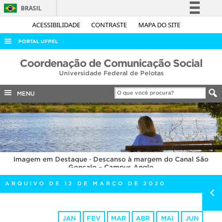
BRASIL
Simplifique!
ACESSIBILIDADE
CONTRASTE
MAPA DO SITE
Comunica BR
PORTAL UFPEL
Participe
ACESSO À INFORMAÇÃO
Coordenação de Comunicação Social
Acesso à informação
Universidade Federal de Pelotas
AUDITORIA
Legislação
COBALTO
MENU
Canais
CONCURSOS
EDITAIS
INTERNACIONAL
Imagem em Destaque · Descanso à margem do Canal São
OUVIDORIA
Gonçalo – Campus Anglo
PORTARIAS
ARQUIVO DE 12 DE MARÇO DE 2020
TELEFONES
JAN
FEV
MAR
ABR
MAI
JUN