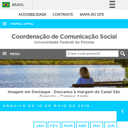
BRASIL
Simplifique!
ACESSIBILIDADE
CONTRASTE
MAPA DO SITE
Comunica BR
PORTAL UFPEL
Participe
ACESSO À INFORMAÇÃO
Coordenação de Comunicação Social
Acesso à informação
Universidade Federal de Pelotas
AUDITORIA
Legislação
COBALTO
MENU
Canais
CONCURSOS
EDITAIS
INTERNACIONAL
Imagem em Destaque · Descanso à margem do Canal São
OUVIDORIA
Gonçalo – Campus Anglo
PORTARIAS
ARQUIVO DE 10 DE MAIO DE 2019
TELEFONES
JAN
FEV
MAR
ABR
MAI
JUN