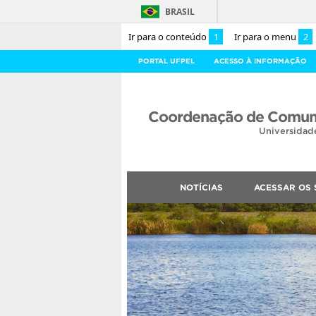
BRASIL
Ir para o conteúdo
1
Ir para o menu
2
PORTAL UFPEL
ACESSO À INFORMAÇÃO
Coordenação de Comuni
Universidad
NOTÍCIAS
ACESSAR OS 