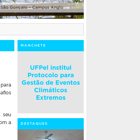
 São Gonçalo – Campus Anglo
MANCHETE
UFPel institui
Protocolo para
Gestão de Eventos
 para
Climáticos
afios
Extremos
a seu
com a
DESTAQUES