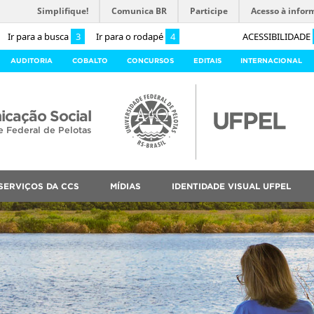
Simplifique!
Comunica BR
Participe
Acesso à infor
Ir para a busca
3
Ir para o rodapé
4
ACESSIBILIDADE
AUDITORIA
COBALTO
CONCURSOS
EDITAIS
INTERNACIONAL
cação Social
e Federal de Pelotas
SERVIÇOS DA CCS
MÍDIAS
IDENTIDADE VISUAL UFPEL