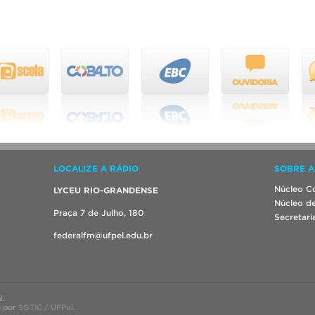
LOCALIZE A RÁDIO
SOBRE A
Núcleo Co
LYCEU RIO-GRANDENSE
Núcleo de
Praça 7 de Julho, 180
Secretari
federalfm@ufpel.edu.br
l.
o por
SGTIC / UFPel
.