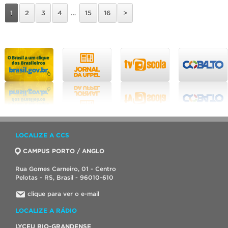
1
2
3
4
…
15
16
>
LOCALIZE A CCS
CAMPUS PORTO / ANGLO
Rua Gomes Carneiro, 01 - Centro
Pelotas - RS, Brasil - 96010-610
clique para ver o e-mail
LOCALIZE A RÁDIO
LYCEU RIO-GRANDENSE