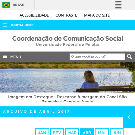
BRASIL
Simplifique!
ACESSIBILIDADE
CONTRASTE
MAPA DO SITE
Comunica BR
PORTAL UFPEL
Participe
ACESSO À INFORMAÇÃO
Coordenação de Comunicação Social
Acesso à informação
Universidade Federal de Pelotas
AUDITORIA
Legislação
COBALTO
MENU
Canais
CONCURSOS
EDITAIS
INTERNACIONAL
Imagem em Destaque · Descanso à margem do Canal São
OUVIDORIA
Gonçalo – Campus Anglo
PORTARIAS
ARQUIVO DE ABRIL 2017
TELEFONES
JAN
FEV
MAR
ABR
MAI
JUN