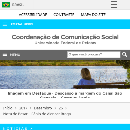
BRASIL
Simplifique!
ACESSIBILIDADE
CONTRASTE
MAPA DO SITE
Comunica BR
PORTAL UFPEL
Participe
ACESSO À INFORMAÇÃO
Coordenação de Comunicação Social
Acesso à informação
Universidade Federal de Pelotas
AUDITORIA
Legislação
COBALTO
MENU
Canais
CONCURSOS
EDITAIS
INTERNACIONAL
Imagem em Destaque · Descanso à margem do Canal São
OUVIDORIA
Gonçalo – Campus Anglo
PORTARIAS
Início
2017
Dezembro
26
Nota de Pesar – Fábio de Alencar Braga
TELEFONES
NOTÍCIAS
>