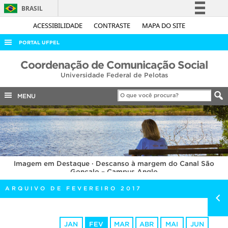
BRASIL
Simplifique!
ACESSIBILIDADE
CONTRASTE
MAPA DO SITE
Comunica BR
PORTAL UFPEL
Participe
ACESSO À INFORMAÇÃO
Coordenação de Comunicação Social
Acesso à informação
Universidade Federal de Pelotas
AUDITORIA
Legislação
COBALTO
MENU
Canais
CONCURSOS
EDITAIS
INTERNACIONAL
Imagem em Destaque · Descanso à margem do Canal São
OUVIDORIA
Gonçalo – Campus Anglo
PORTARIAS
ARQUIVO DE FEVEREIRO 2017
TELEFONES
JAN
FEV
MAR
ABR
MAI
JUN