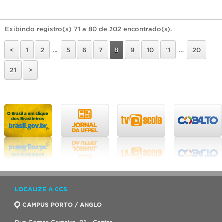
Exibindo registro(s) 71 a 80 de 202 encontrado(s).
<
1
2
…
5
6
7
8
9
10
11
…
20
21
>
LOCALIZE A CCS
CAMPUS PORTO / ANGLO
Rua Gomes Carneiro, 01 - Centro