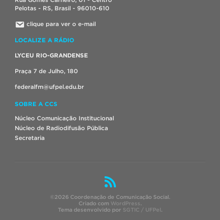
Pelotas - RS, Brasil - 96010-610
clique para ver o e-mail
LOCALIZE A RÁDIO
LYCEU RIO-GRANDENSE
Praça 7 de Julho, 180
federalfm@ufpel.edu.br
SOBRE A CCS
Núcleo Comunicação Institucional
Núcleo de Radiodifusão Pública
Secretaria
©2026 Coordenação de Comunicação Social.
Criado com
WordPress
.
Tema desenvolvido por
SGTIC / UFPel
.