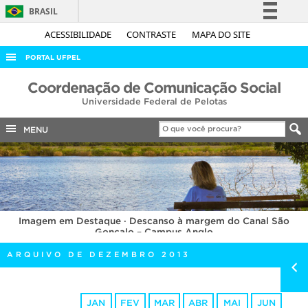
BRASIL
Simplifique!
ACESSIBILIDADE
CONTRASTE
MAPA DO SITE
Comunica BR
PORTAL UFPEL
Participe
ACESSO À INFORMAÇÃO
Coordenação de Comunicação Social
Acesso à informação
Universidade Federal de Pelotas
AUDITORIA
Legislação
COBALTO
MENU
Canais
CONCURSOS
EDITAIS
INTERNACIONAL
Imagem em Destaque · Descanso à margem do Canal São
OUVIDORIA
Gonçalo – Campus Anglo
PORTARIAS
ARQUIVO DE DEZEMBRO 2013
TELEFONES
JAN
FEV
MAR
ABR
MAI
JUN