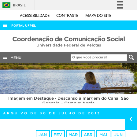
BRASIL
Simplifique!
ACESSIBILIDADE
CONTRASTE
MAPA DO SITE
Comunica BR
PORTAL UFPEL
Participe
ACESSO À INFORMAÇÃO
Coordenação de Comunicação Social
Acesso à informação
Universidade Federal de Pelotas
AUDITORIA
Legislação
COBALTO
MENU
Canais
CONCURSOS
EDITAIS
INTERNACIONAL
Imagem em Destaque · Descanso à margem do Canal São
OUVIDORIA
Gonçalo – Campus Anglo
PORTARIAS
ARQUIVO DE 30 DE JULHO DE 2013
TELEFONES
JAN
FEV
MAR
ABR
MAI
JUN