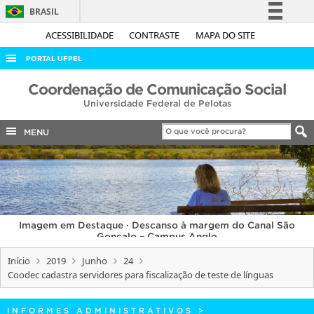
BRASIL
Simplifique!
ACESSIBILIDADE
CONTRASTE
MAPA DO SITE
Comunica BR
PORTAL UFPEL
Participe
ACESSO À INFORMAÇÃO
Coordenação de Comunicação Social
Acesso à informação
Universidade Federal de Pelotas
AUDITORIA
Legislação
COBALTO
MENU
Canais
CONCURSOS
EDITAIS
INTERNACIONAL
Imagem em Destaque · Descanso à margem do Canal São
OUVIDORIA
Gonçalo – Campus Anglo
PORTARIAS
Início
2019
Junho
24
Coodec cadastra servidores para fiscalização de teste de línguas
TELEFONES
INFORMES ADMINISTRATIVOS
>