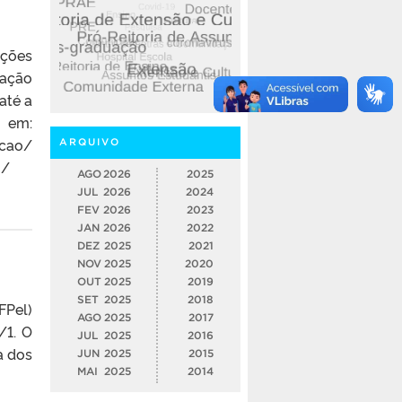
ações
iação
até a
m:
acao/
ARQUIVO
o/
AGO
2026
2025
JUL
2026
2024
FEV
2026
2023
JAN
2026
2022
DEZ
2025
2021
NOV
2025
2020
OUT
2025
2019
SET
2025
2018
FPel)
AGO
2025
2017
/1. O
JUL
2025
2016
a dos
JUN
2025
2015
MAI
2025
2014