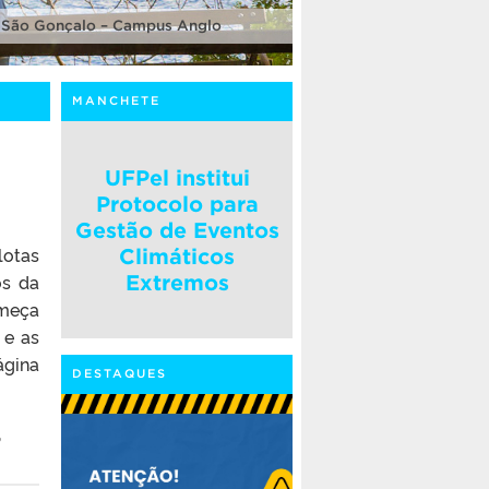
 São Gonçalo – Campus Anglo
MANCHETE
UFPel institui
Protocolo para
Gestão de Eventos
lotas
Climáticos
os da
Extremos
omeça
 e as
ágina
DESTAQUES
,