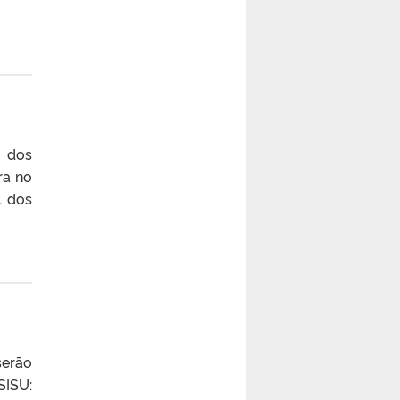
a dos
ra no
l dos
serão
SISU: