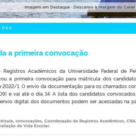
Imagem em Destaque · Descanso à margem do Canal
ÇÕES
da a primeira convocação
Registros Acadêmicos da Universidade Federal de Pe
cou a primeira convocação para matrícula dos candidat
ave 2022/1. O envio da documentação para os chamados c
(09) e vai até o dia 14. A lista dos candidatos convocados
 envio digital dos documentos podem ser acessadas na p
rícula
,
convocações
,
Coordenação de Registros Acadêmicos
,
CRA
aliação da Vida Escolar
.