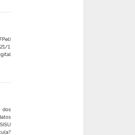
FPel)
21/1.
gital
a dos
datos
_SISU
cula?