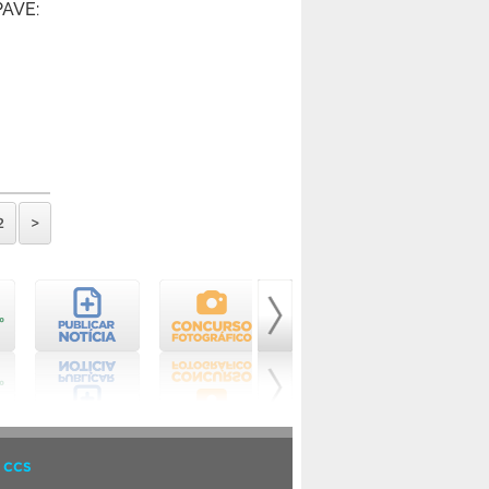
PAVE:
2
>
 CCS