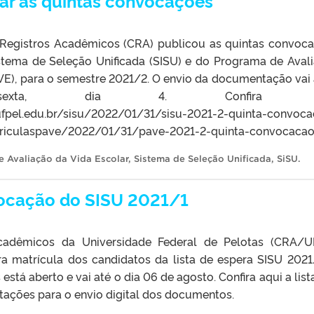
 ar as quintas convocações
Registros Acadêmicos (CRA) publicou as quintas convoc
stema de Seleção Unificada (SISU) e do Programa de Aval
VE), para o semestre 2021/2. O envio da documentação vai 
 sexta, dia 4. Confira e
ufpel.edu.br/sisu/2022/01/31/sisu-2021-2-quinta-convoc
matriculaspave/2022/01/31/pave-2021-2-quinta-convocaca
 Avaliação da Vida Escolar
,
Sistema de Seleção Unificada
,
SiSU
.
ocação do SISU 2021/1
adêmicos da Universidade Federal de Pelotas (CRA/U
a matrícula dos candidatos da lista de espera SISU 2021
tá aberto e vai até o dia 06 de agosto. Confira aqui a list
tações para o envio digital dos documentos.