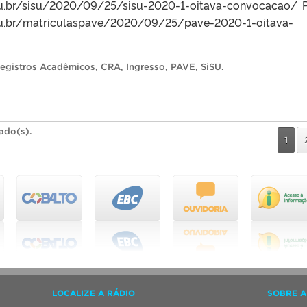
edu.br/sisu/2020/09/25/sisu-2020-1-oitava-convocacao/ 
edu.br/matriculaspave/2020/09/25/pave-2020-1-oitava-
egistros Acadêmicos
,
CRA
,
Ingresso
,
PAVE
,
SiSU
.
rado(s).
1
LOCALIZE A RÁDIO
SOBRE A