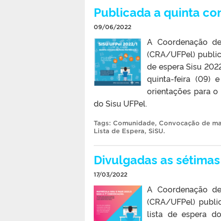
Publicada a quinta c
09/06/2022
A Coordenação de 
(CRA/UFPel) public
de espera Sisu 20
quinta-feira (09)
orientações para o
do Sisu UFPel.
Tags:
Comunidade
,
Convocação de mat
Lista de Espera
,
SiSU
.
Divulgadas as sétima
17/03/2022
A Coordenação de 
(CRA/UFPel) publi
lista de espera d