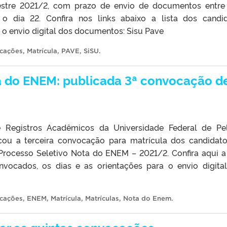
estre 2021/2, com prazo de envio de documentos entre
e o dia 22. Confira nos links abaixo a lista dos candi
 o envio digital dos documentos: Sisu Pave
cações
,
Matrícula
,
PAVE
,
SiSU
.
a do ENEM: publicada 3ª convocação d
Registros Acadêmicos da Universidade Federal de Pe
cou a terceira convocação para matrícula dos candidat
 Processo Seletivo Nota do ENEM – 2021/2. Confira aqui a 
nvocados, os dias e as orientações para o envio digita
cações
,
ENEM
,
Matrícula
,
Matrículas
,
Nota do Enem
.