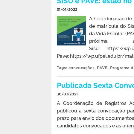
SISU e PAVE: estão no
31/01/2022
A Coordenação de 
de matrícula do Si
da Vida Escolar (PA
próxima
Sisu: https://wp.
Pave: https://wp.ufpel.edu.br/
Tags:
convocações
,
PAVE
,
Programa de
Publicada Sexta Conv
30/07/2021
A Coordenação de Registros Ac
publicou a sexta convocação par
prazo para envio dos documentos es
candidatos convocados e as orien