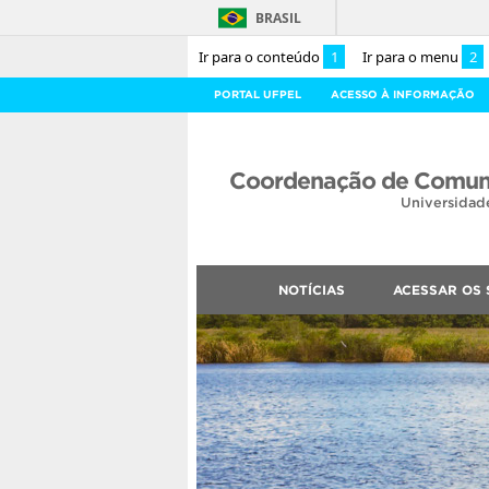
BRASIL
Ir para o conteúdo
1
Ir para o menu
2
PORTAL UFPEL
ACESSO À INFORMAÇÃO
Coordenação de Comuni
Universidad
NOTÍCIAS
ACESSAR OS 