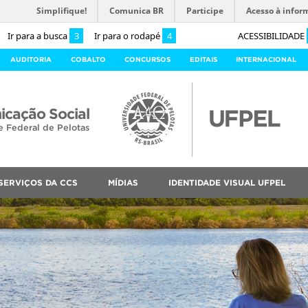
Simplifique!
Comunica BR
Participe
Acesso à infor
Ir para a busca
3
Ir para o rodapé
4
ACESSIBILIDADE
AUDITORIA
COBALTO
CONCURSOS
EDITAIS
INTERNACIONAL
cação Social
e Federal de Pelotas
SERVIÇOS DA CCS
MÍDIAS
IDENTIDADE VISUAL UFPEL