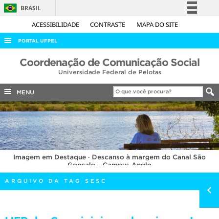
BRASIL
Simplifique!
ACESSIBILIDADE
CONTRASTE
MAPA DO SITE
Comunica BR
PORTAL UFPEL
Participe
ACESSO À INFORMAÇÃO
Coordenação de Comunicação Social
Acesso à informação
Universidade Federal de Pelotas
AUDITORIA
Legislação
COBALTO
MENU
Canais
CONCURSOS
EDITAIS
INTERNACIONAL
Imagem em Destaque · Descanso à margem do Canal São
OUVIDORIA
Gonçalo – Campus Anglo
PORTARIAS
ARQUIVO DA TAG SESC
TELEFONES