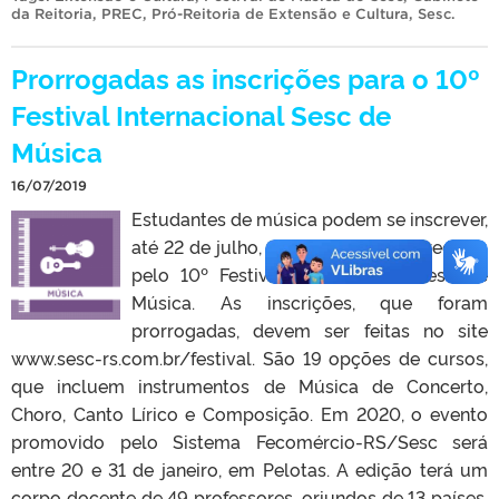
da Reitoria
,
PREC
,
Pró-Reitoria de Extensão e Cultura
,
Sesc
.
Prorrogadas as inscrições para o 10º
Festival Internacional Sesc de
Música
16/07/2019
Estudantes de música podem se inscrever,
até 22 de julho, para os cursos oferecidos
pelo 10º Festival Internacional Sesc de
Música. As inscrições, que foram
prorrogadas, devem ser feitas no site
www.sesc-rs.com.br/festival. São 19 opções de cursos,
que incluem instrumentos de Música de Concerto,
Choro, Canto Lírico e Composição. Em 2020, o evento
promovido pelo Sistema Fecomércio-RS/Sesc será
entre 20 e 31 de janeiro, em Pelotas. A edição terá um
corpo docente de 49 professores, oriundos de 13 países.