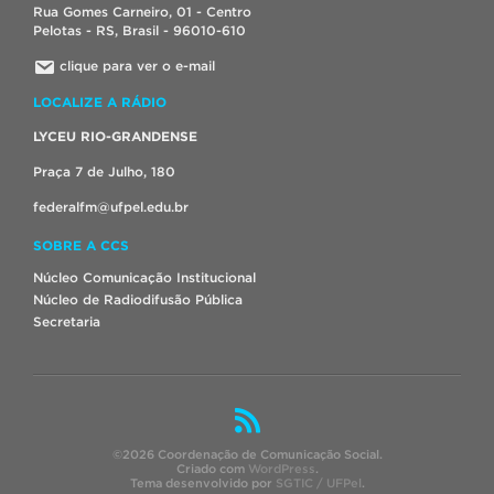
Rua Gomes Carneiro, 01 - Centro
Pelotas - RS, Brasil - 96010-610
clique para ver o e-mail
LOCALIZE A RÁDIO
LYCEU RIO-GRANDENSE
Praça 7 de Julho, 180
federalfm@ufpel.edu.br
SOBRE A CCS
Núcleo Comunicação Institucional
Núcleo de Radiodifusão Pública
Secretaria
©2026 Coordenação de Comunicação Social.
Criado com
WordPress
.
Tema desenvolvido por
SGTIC / UFPel
.