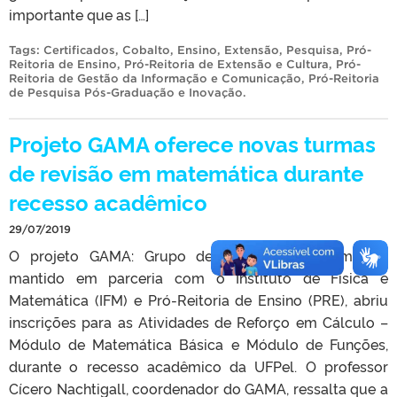
importante que as […]
Tags:
Certificados
,
Cobalto
,
Ensino
,
Extensão
,
Pesquisa
,
Pró-
Reitoria de Ensino
,
Pró-Reitoria de Extensão e Cultura
,
Pró-
Reitoria de Gestão da Informação e Comunicação
,
Pró-Reitoria
de Pesquisa Pós-Graduação e Inovação
.
Projeto GAMA oferece novas turmas
de revisão em matemática durante
recesso acadêmico
29/07/2019
O projeto GAMA: Grupo de Apoio em Matemática,
mantido em parceria com o Instituto de Física e
Matemática (IFM) e Pró-Reitoria de Ensino (PRE), abriu
inscrições para as Atividades de Reforço em Cálculo –
Módulo de Matemática Básica e Módulo de Funções,
durante o recesso acadêmico da UFPel. O professor
Cícero Nachtigall, coordenador do GAMA, ressalta que a