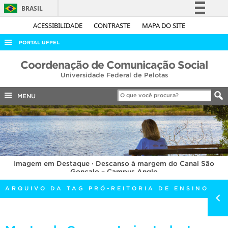
BRASIL
Simplifique!
ACESSIBILIDADE
CONTRASTE
MAPA DO SITE
Comunica BR
PORTAL UFPEL
Participe
ACESSO À INFORMAÇÃO
Coordenação de Comunicação Social
Acesso à informação
Universidade Federal de Pelotas
AUDITORIA
Legislação
COBALTO
MENU
Canais
CONCURSOS
EDITAIS
INTERNACIONAL
Imagem em Destaque · Descanso à margem do Canal São
OUVIDORIA
Gonçalo – Campus Anglo
PORTARIAS
ARQUIVO DA TAG PRÓ-REITORIA DE ENSINO
TELEFONES