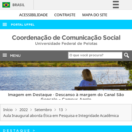
BRASIL
Simplifique!
ACESSIBILIDADE
CONTRASTE
MAPA DO SITE
Comunica BR
PORTAL UFPEL
Participe
ACESSO À INFORMAÇÃO
Coordenação de Comunicação Social
Acesso à informação
Universidade Federal de Pelotas
AUDITORIA
Legislação
COBALTO
MENU
Canais
CONCURSOS
EDITAIS
INTERNACIONAL
Imagem em Destaque · Descanso à margem do Canal São
OUVIDORIA
Gonçalo – Campus Anglo
PORTARIAS
Início
2022
Setembro
13
Aula Inaugural aborda Ética em Pesquisa e Integridade Acadêmica
TELEFONES
DESTAQUE
>