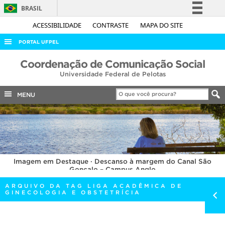
BRASIL
Simplifique!
ACESSIBILIDADE
CONTRASTE
MAPA DO SITE
Comunica BR
PORTAL UFPEL
Participe
ACESSO À INFORMAÇÃO
Coordenação de Comunicação Social
Acesso à informação
Universidade Federal de Pelotas
AUDITORIA
Legislação
COBALTO
MENU
Canais
CONCURSOS
EDITAIS
INTERNACIONAL
Imagem em Destaque · Descanso à margem do Canal São
OUVIDORIA
Gonçalo – Campus Anglo
PORTARIAS
ARQUIVO DA TAG LIGA ACADÊMICA DE
GINECOLOGIA E OBSTETRÍCIA
TELEFONES