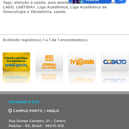
Tags:
atenção à saúde
,
aula aberta
,
ginecologia e obstetrícia
,
LAGO
,
LGBTQIA+
,
Liga Acadêmica
,
Liga Acadêmica de
Ginecologia e Obstetrícia
,
saúde
.
Exibindo registro(s) 1 a 1 de 1 encontrado(s).
LOCALIZE A CCS
CAMPUS PORTO / ANGLO
Rua Gomes Carneiro, 01 - Centro
Pelotas - RS, Brasil - 96010-610