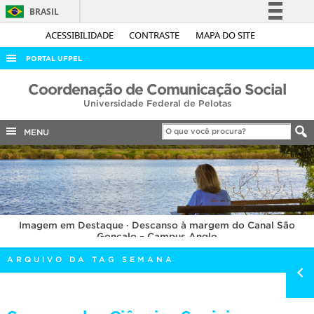
BRASIL
Simplifique!
ACESSIBILIDADE
CONTRASTE
MAPA DO SITE
Comunica BR
PORTAL UFPEL
Participe
ACESSO À INFORMAÇÃO
Coordenação de Comunicação Social
Acesso à informação
Universidade Federal de Pelotas
AUDITORIA
Legislação
COBALTO
MENU
Canais
CONCURSOS
EDITAIS
INTERNACIONAL
Imagem em Destaque · Descanso à margem do Canal São
OUVIDORIA
Gonçalo – Campus Anglo
PORTARIAS
ARQUIVO DA TAG SEMANA
TELEFONES