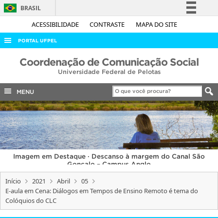
BRASIL
Simplifique!
ACESSIBILIDADE
CONTRASTE
MAPA DO SITE
Comunica BR
PORTAL UFPEL
Participe
ACESSO À INFORMAÇÃO
Coordenação de Comunicação Social
Acesso à informação
Universidade Federal de Pelotas
AUDITORIA
Legislação
COBALTO
MENU
Canais
CONCURSOS
EDITAIS
INTERNACIONAL
Imagem em Destaque · Descanso à margem do Canal São
OUVIDORIA
Gonçalo – Campus Anglo
PORTARIAS
Início
2021
Abril
05
E-aula em Cena: Diálogos em Tempos de Ensino Remoto é tema do
TELEFONES
Colóquios do CLC