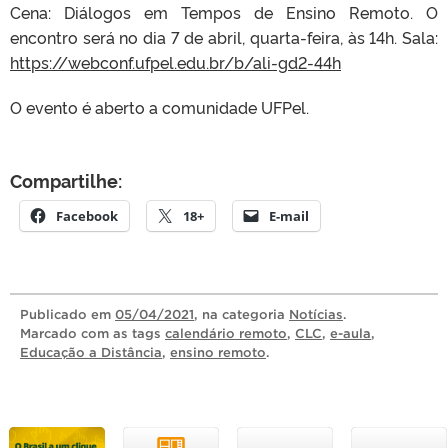
Cena: Diálogos em Tempos de Ensino Remoto. O
encontro será no dia 7 de abril, quarta-feira, às 14h. Sala:
https://webconf.ufpel.edu.br/b/ali-gd2-44h
O evento é aberto a comunidade UFPel.
Compartilhe:
Facebook
18+
E-mail
Publicado
em
05/04/2021
, na categoria
Notícias
.
Marcado com as tags
calendário remoto
,
CLC
,
e-aula
,
Educação a Distância
,
ensino remoto
.