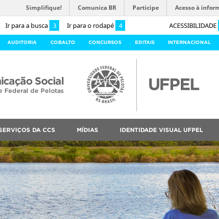
Simplifique!
Comunica BR
Participe
Acesso à infor
Ir para a busca
3
Ir para o rodapé
4
ACESSIBILIDADE
AUDITORIA
COBALTO
CONCURSOS
EDITAIS
INTERNACIONAL
cação Social
e Federal de Pelotas
SERVIÇOS DA CCS
MÍDIAS
IDENTIDADE VISUAL UFPEL