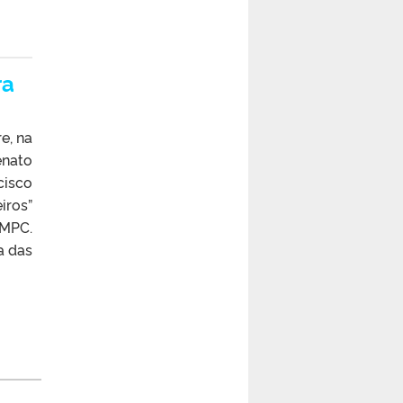
ra
e, na
enato
cisco
iros”
CMPC.
a das