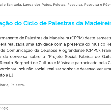
l e Sanitária
,
Lagoa dos Patos
,
Pelotas
,
Pesquisa
,
Pesquisa e Pós-
ação do Ciclo de Palestras da Madeirei
ermanente de Palestras da Madeireira (CPPM) deste semestr
, será realizada uma atividade com a presença do músico R
e de Comunicação da Celulose Riograndense (CMPC), Fran
de conversa sobre o “Projeto Social Fábrica de Gaite
o Renato Borghetti de Cultura e Música e patrocinado pela 
porcionar inclusão social, realizar sonhos e desenvolver um
to a […]
haria
,
Palestra
.
do(s).