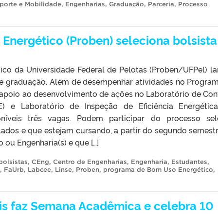
porte e Mobilidade
,
Engenharias
,
Graduação
,
Parceria
,
Processo
nergético (Proben) seleciona bolsista
co da Universidade Federal de Pelotas (Proben/UFPel) l
 de graduação. Além de desempenhar atividades no Program
 apoio ao desenvolvimento de ações no Laboratório de Con
EE) e Laboratório de Inspeção de Eficiência Energéti
poníveis três vagas. Podem participar do processo sel
ados e que estejam cursando, a partir do segundo semestr
 ou Engenharia(s) e que […]
bolsistas
,
CEng
,
Centro de Engenharias
,
Engenharia
,
Estudantes
,
,
FaUrb
,
Labcee
,
Linse
,
Proben
,
programa de Bom Uso Energético
,
is faz Semana Acadêmica e celebra 10