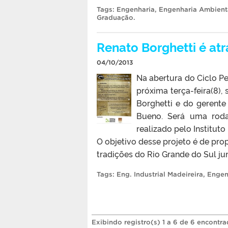
Tags:
Engenharia
,
Engenharia Ambienta
Graduação
.
Renato Borghetti é atr
04/10/2013
Na abertura do Ciclo P
próxima terça-feira(8)
Borghetti e do gerent
Bueno. Será uma roda 
realizado pelo Institut
O objetivo desse projeto é de pro
tradições do Rio Grande do Sul jun
Tags:
Eng. Industrial Madeireira
,
Engen
Exibindo registro(s) 1 a 6 de 6 encontra