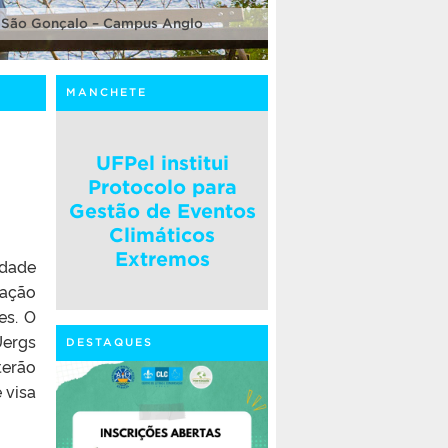
 São Gonçalo – Campus Anglo
MANCHETE
UFPel institui
Protocolo para
Gestão de Eventos
Climáticos
Extremos
idade
uação
es. O
Uergs
DESTAQUES
terão
 visa