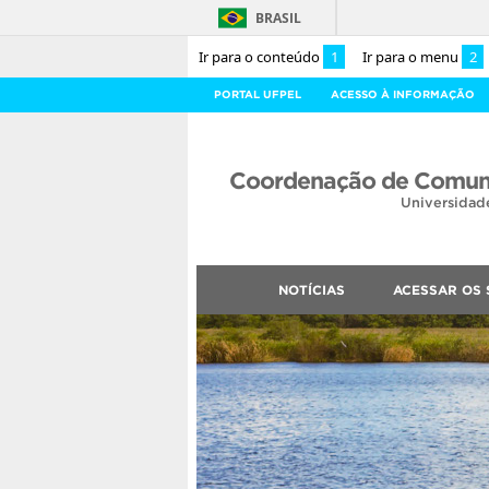
BRASIL
Ir para o conteúdo
1
Ir para o menu
2
PORTAL UFPEL
ACESSO À INFORMAÇÃO
Coordenação de Comuni
Universidad
NOTÍCIAS
ACESSAR OS 