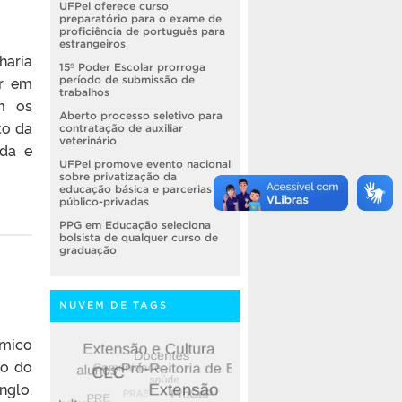
UFPel oferece curso
preparatório para o exame de
proficiência de português para
estrangeiros
haria
15º Poder Escolar prorroga
ar em
período de submissão de
trabalhos
em os
Aberto processo seletivo para
to da
contratação de auxiliar
veterinário
nda e
UFPel promove evento nacional
sobre privatização da
educação básica e parcerias
público-privadas
PPG em Educação seleciona
bolsista de qualquer curso de
graduação
NUVEM DE TAGS
êmico
ão do
nglo.