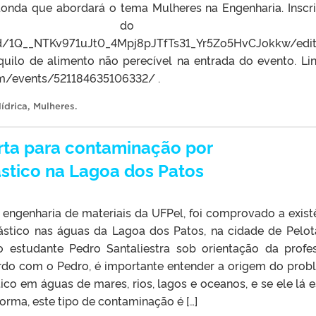
onda que abordará o tema Mulheres na Engenharia. Inscr
avés do link
s/d/1Q__NTKv971uJt0_4Mpj8pJTfTs31_Yr5Zo5HvCJokkw/e
quilo de alimento não perecível na entrada do evento. Li
om/events/521184635106332/ .
ídrica
,
Mulheres
.
rta para contaminação por
ástico na Lagoa dos Patos
engenharia de materiais da UFPel, foi comprovado a exist
ástico nas águas da Lagoa dos Patos, na cidade de Pelot
lo estudante Pedro Santaliestra sob orientação da profe
rdo com o Pedro, é importante entender a origem do prob
tico em águas de mares, rios, lagos e oceanos, e se ele lá e
rma, este tipo de contaminação é […]