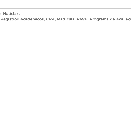
ia
Notícias
.
Registros Acadêmicos
,
CRA
,
Matrícula
,
PAVE
,
Programa de Avaliaç