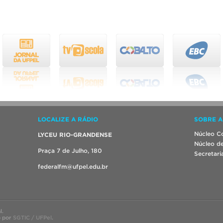
LOCALIZE A RÁDIO
SOBRE A
Núcleo Co
LYCEU RIO-GRANDENSE
Núcleo de
Praça 7 de Julho, 180
Secretari
federalfm@ufpel.edu.br
l.
o por
SGTIC / UFPel
.