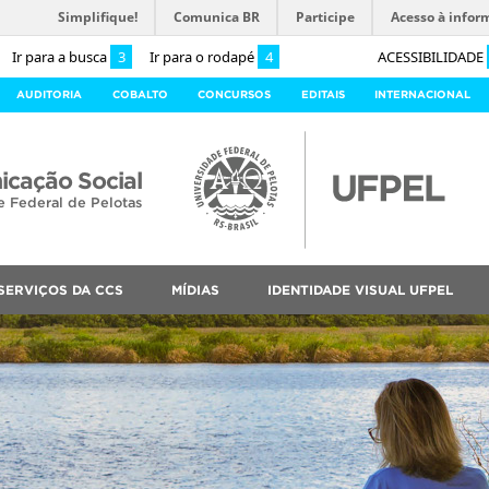
Simplifique!
Comunica BR
Participe
Acesso à infor
Ir para a busca
3
Ir para o rodapé
4
ACESSIBILIDADE
AUDITORIA
COBALTO
CONCURSOS
EDITAIS
INTERNACIONAL
cação Social
e Federal de Pelotas
SERVIÇOS DA CCS
MÍDIAS
IDENTIDADE VISUAL UFPEL