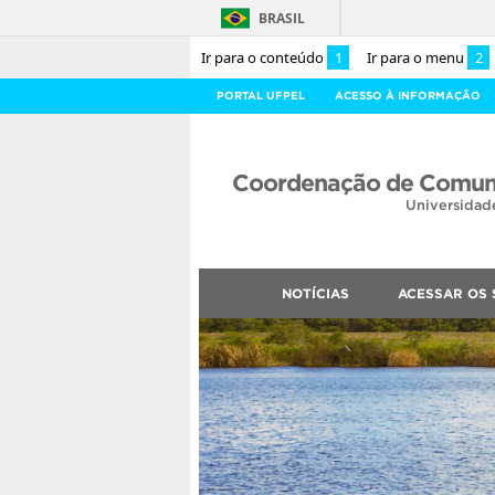
BRASIL
Ir para o conteúdo
1
Ir para o menu
2
PORTAL UFPEL
ACESSO À INFORMAÇÃO
Coordenação de Comuni
Universidad
NOTÍCIAS
ACESSAR OS 