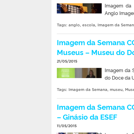
Imagem da S
Anglo Image
Tags:
anglo
,
escola
,
Imagem da Seman
Imagem da Semana CC
Museus – Museu do D
21/05/2015
Imagem da 
do Doce da 
Tags:
Imagem da Semana
,
museu
,
Mus
Imagem da Semana CC
– Ginásio da ESEF
11/05/2015