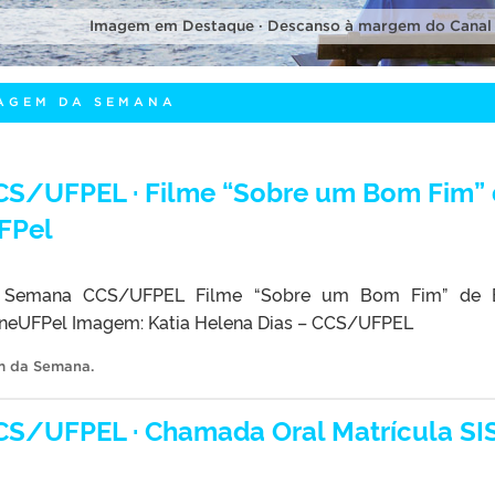
Imagem em Destaque · Descanso à margem do Canal
MAGEM DA SEMANA
S/UFPEL · Filme “Sobre um Bom Fim” 
FPel
 Semana CCS/UFPEL Filme “Sobre um Bom Fim” de 
ineUFPel Imagem: Katia Helena Dias – CCS/UFPEL
m da Semana
.
S/UFPEL · Chamada Oral Matrícula SI