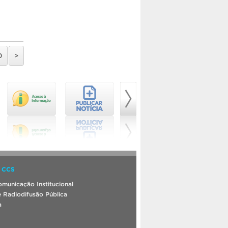
0
>
 CCS
municação Institucional
 Radiodifusão Pública
a