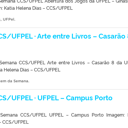
emana CCS/UFPEL Abertura dos Jogos da UFPEL – Ginás
: Katia Helena Dias – CCS/UFPEL
s
,
UFPel
.
/UFPEL · Arte entre Livros – Casarão 
Semana CCS/UFPEL Arte entre Livros – Casarão 8 da 
ia Helena Dias – CCS/UFPEL
gem da Semana
.
S/UFPEL · UFPEL – Campus Porto
Semana CCS/UFPEL UFPEL – Campus Porto Imagem: K
 – CCS/UFPEL