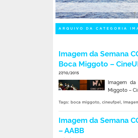
ARQUIVO DA CATEGORIA I
Imagem da Semana CC
Boca Miggoto – CineU
27/10/2015
Imagem da
Miggoto – C
Tags:
boca miggoto
,
cineufpel
,
Image
Imagem da Semana CC
– AABB