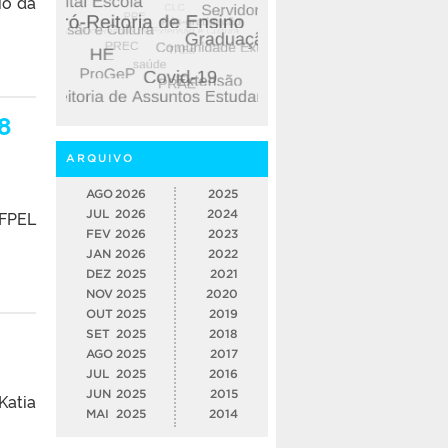
io da
8
ARQUIVO
AGO
2026
2025
UFPEL
JUL
2026
2024
FEV
2026
2023
JAN
2026
2022
DEZ
2025
2021
NOV
2025
2020
OUT
2025
2019
SET
2025
2018
AGO
2025
2017
JUL
2025
2016
JUN
2025
2015
atia
MAI
2025
2014