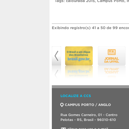
Tags:
calourada 2015
,
Campus Porto
,
Exibindo registro(s) 41 a 50 de 99 enco
LOCALIZE A CCS
CAMPUS PORTO / ANGLO
Rua Gomes Carneiro, 01 - Centro
Pelotas - RS, Brasil - 96010-610
clique para ver o e-mail