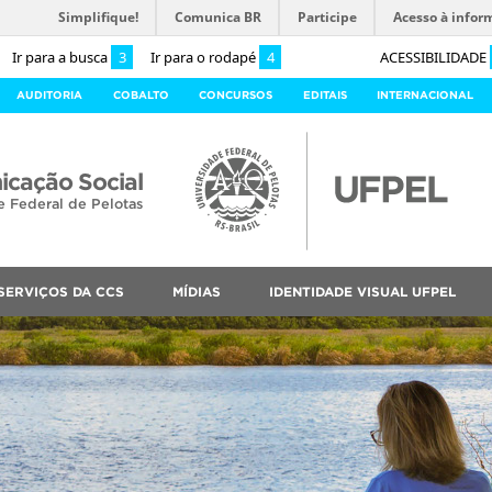
Simplifique!
Comunica BR
Participe
Acesso à infor
Ir para a busca
3
Ir para o rodapé
4
ACESSIBILIDADE
AUDITORIA
COBALTO
CONCURSOS
EDITAIS
INTERNACIONAL
cação Social
e Federal de Pelotas
SERVIÇOS DA CCS
MÍDIAS
IDENTIDADE VISUAL UFPEL