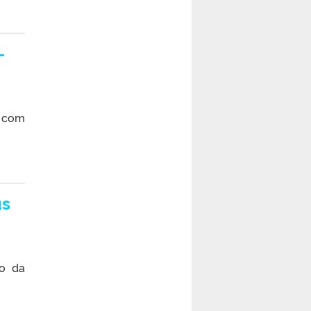
–
a com
us
o da