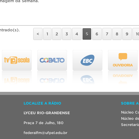
Imagem da Semana
.
ntrado(s).
<
1
2
3
4
5
6
7
8
9
1
LOCALIZE A RÁDIO
SOBRE A
Núcleo Co
LYCEU RIO-GRANDENSE
Núcleo de
Praça 7 de Julho, 180
Secretari
federalfm@ufpel.edu.br