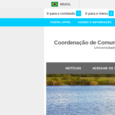
BRASIL
Ir para o conteúdo
1
Ir para o menu
2
PORTAL UFPEL
ACESSO À INFORMAÇÃO
Coordenação de Comuni
Universidad
NOTÍCIAS
ACESSAR OS 