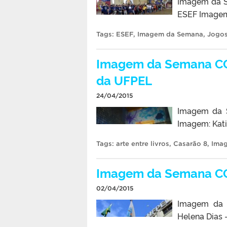
Imagem da S
ESEF Imagem
Tags:
ESEF
,
Imagem da Semana
,
Jogo
Imagem da Semana CCS
da UFPEL
24/04/2015
Imagem da 
Imagem: Kat
Tags:
arte entre livros
,
Casarão 8
,
Ima
Imagem da Semana CC
02/04/2015
Imagem da 
Helena Dias