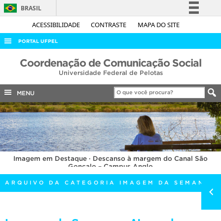
BRASIL
Simplifique!
ACESSIBILIDADE
CONTRASTE
MAPA DO SITE
Comunica BR
PORTAL UFPEL
Participe
ACESSO À INFORMAÇÃO
Coordenação de Comunicação Social
Acesso à informação
Universidade Federal de Pelotas
AUDITORIA
Legislação
COBALTO
MENU
Canais
CONCURSOS
EDITAIS
INTERNACIONAL
Imagem em Destaque · Descanso à margem do Canal São
OUVIDORIA
Gonçalo – Campus Anglo
PORTARIAS
ARQUIVO DA CATEGORIA IMAGEM DA SEMANA
TELEFONES