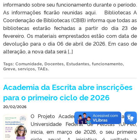
informando sobre seu funcionamento durante o período.
As informações ficarão reunidas aqui. Bibliotecas A
Coordenação de Bibliotecas (CBIB) informa que todas as
bibliotecas estarão fechadas a partir do dia 23 de
fevereiro. Os materiais emprestados estão com data de
devolução para o dia 06 de abril de 2026. Em caso de
alteração, a nova data será […]
Tags:
Comunidade
,
Docentes
,
Estudantes
,
funcionamento
,
Greve
,
serviços
,
TAEs
.
Academia da Escrita abre inscrições
para o primeiro ciclo de 2026
20/02/2026
O Projeto Academia da Escrita, ligado à
Universidade Federal de Pelotas (UFPel),
inicia, em março de 2026, o seu primeiro
ciclo anual. A iniciativa é voltada a