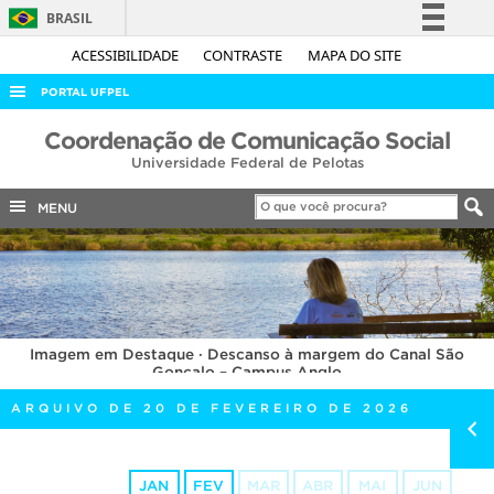
BRASIL
Simplifique!
ACESSIBILIDADE
CONTRASTE
MAPA DO SITE
Comunica BR
PORTAL UFPEL
Participe
ACESSO À INFORMAÇÃO
Coordenação de Comunicação Social
Acesso à informação
Universidade Federal de Pelotas
AUDITORIA
Legislação
COBALTO
MENU
Canais
CONCURSOS
EDITAIS
INTERNACIONAL
Imagem em Destaque · Descanso à margem do Canal São
OUVIDORIA
Gonçalo – Campus Anglo
PORTARIAS
ARQUIVO DE 20 DE FEVEREIRO DE 2026
TELEFONES
JAN
FEV
MAR
ABR
MAI
JUN