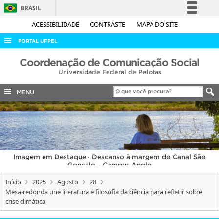
BRASIL
Simplifique!
ACESSIBILIDADE
CONTRASTE
MAPA DO SITE
Comunica BR
PORTAL UFPEL
Participe
ACESSO À INFORMAÇÃO
Coordenação de Comunicação Social
Acesso à informação
Universidade Federal de Pelotas
AUDITORIA
Legislação
COBALTO
MENU
Canais
CONCURSOS
EDITAIS
INTERNACIONAL
Imagem em Destaque · Descanso à margem do Canal São
OUVIDORIA
Gonçalo – Campus Anglo
PORTARIAS
Início
2025
Agosto
28
Mesa-redonda une literatura e filosofia da ciência para refletir sobre
TELEFONES
crise climática