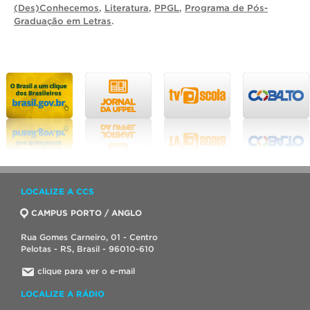
(Des)Conhecemos
,
Literatura
,
PPGL
,
Programa de Pós-
Graduação em Letras
.
LOCALIZE A CCS
CAMPUS PORTO / ANGLO
Rua Gomes Carneiro, 01 - Centro
Pelotas - RS, Brasil - 96010-610
clique para ver o e-mail
LOCALIZE A RÁDIO