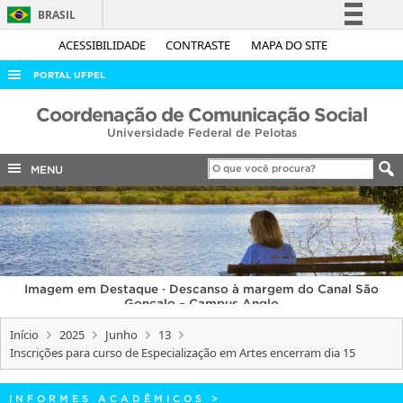
BRASIL
Simplifique!
ACESSIBILIDADE
CONTRASTE
MAPA DO SITE
Comunica BR
PORTAL UFPEL
Participe
ACESSO À INFORMAÇÃO
Coordenação de Comunicação Social
Acesso à informação
Universidade Federal de Pelotas
AUDITORIA
Legislação
COBALTO
MENU
Canais
CONCURSOS
EDITAIS
INTERNACIONAL
Imagem em Destaque · Descanso à margem do Canal São
OUVIDORIA
Gonçalo – Campus Anglo
PORTARIAS
Início
2025
Junho
13
Inscrições para curso de Especialização em Artes encerram dia 15
TELEFONES
INFORMES ACADÊMICOS
>