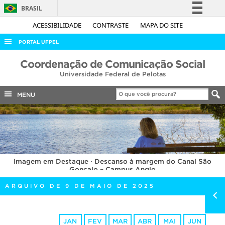
BRASIL
Simplifique!
ACESSIBILIDADE
CONTRASTE
MAPA DO SITE
Comunica BR
PORTAL UFPEL
Participe
ACESSO À INFORMAÇÃO
Coordenação de Comunicação Social
Acesso à informação
Universidade Federal de Pelotas
AUDITORIA
Legislação
COBALTO
MENU
Canais
CONCURSOS
EDITAIS
INTERNACIONAL
Imagem em Destaque · Descanso à margem do Canal São
OUVIDORIA
Gonçalo – Campus Anglo
PORTARIAS
ARQUIVO DE 9 DE MAIO DE 2025
TELEFONES
JAN
FEV
MAR
ABR
MAI
JUN