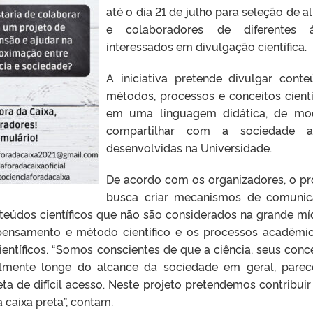
até o dia 21 de julho para seleção de a
e colaboradores de diferentes á
interessados em divulgação científica.
A iniciativa pretende divulgar conte
métodos, processos e conceitos cientí
em uma linguagem didática, de mo
compartilhar com a sociedade a
desenvolvidas na Universidade.
De acordo com os organizadores, o pr
busca criar mecanismos de comuni
eúdos científicos que não são considerados na grande míd
 pensamento e método científico e os processos acadêmi
ntíficos. “Somos conscientes de que a ciência, seus conce
lmente longe do alcance da sociedade em geral, pare
a de difícil acesso. Neste projeto pretendemos contribuir
a caixa preta”, contam.