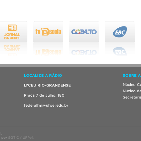
LOCALIZE A RÁDIO
SOBRE A
Núcleo Co
LYCEU RIO-GRANDENSE
Núcleo de
Praça 7 de Julho, 180
Secretari
federalfm@ufpel.edu.br
l.
o por
SGTIC / UFPel
.