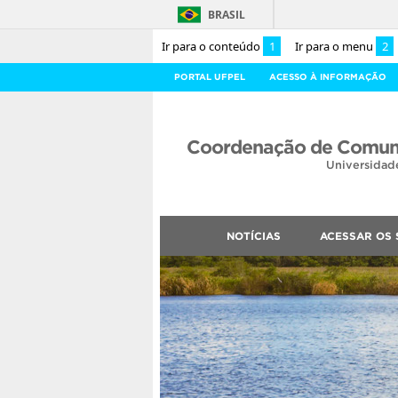
BRASIL
Ir para o conteúdo
1
Ir para o menu
2
PORTAL UFPEL
ACESSO À INFORMAÇÃO
Coordenação de Comuni
Universidad
NOTÍCIAS
ACESSAR OS 