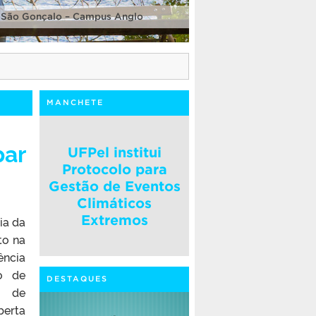
 São Gonçalo – Campus Anglo
MANCHETE
par
UFPel institui
Protocolo para
Gestão de Eventos
Climáticos
Extremos
ia da
to na
ência
so de
DESTAQUES
l de
berta