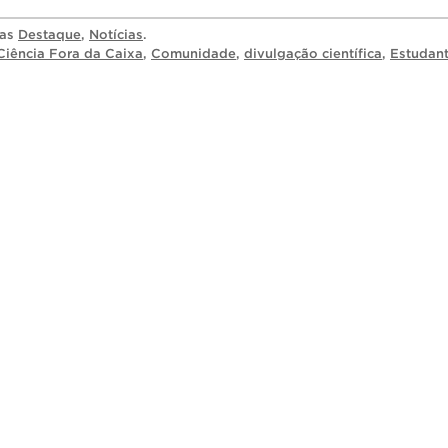
ias
Destaque
,
Notícias
.
Ciência Fora da Caixa
,
Comunidade
,
divulgação científica
,
Estudan