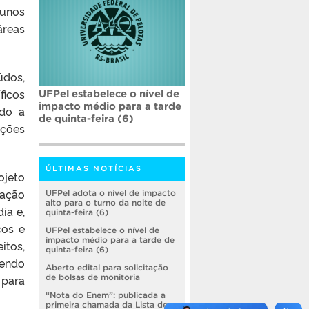
lunos
reas
údos,
ficos
UFPel estabelece o nível de
impacto médio para a tarde
do a
de quinta-feira (6)
ções
ÚLTIMAS NOTÍCIAS
ojeto
cação
UFPel adota o nível de impacto
alto para o turno da noite de
ia e,
quinta-feira (6)
cos e
UFPel estabelece o nível de
impacto médio para a tarde de
itos,
quinta-feira (6)
cendo
Aberto edital para solicitação
 para
de bolsas de monitoria
“Nota do Enem”: publicada a
primeira chamada da Lista de