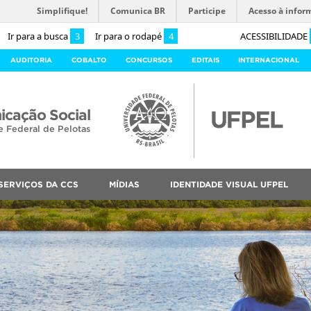
Simplifique!
Comunica BR
Participe
Acesso à infor
Ir para a busca
3
Ir para o rodapé
4
ACESSIBILIDADE
AUDITORIA
COBALTO
CONCURSOS
EDITAIS
INTERNACIONAL
cação Social
e Federal de Pelotas
SERVIÇOS DA CCS
MÍDIAS
IDENTIDADE VISUAL UFPEL