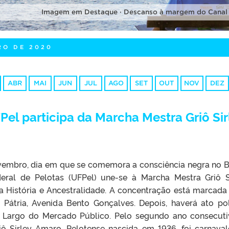
Imagem em Destaque · Descanso à margem do Canal
RO DE 2020
ABR
MAI
JUN
JUL
AGO
SET
OUT
NOV
DEZ
el participa da Marcha Mestra Griô Sir
vembro, dia em que se comemora a consciência negra no Br
deral de Pelotas (UFPel) une-se à Marcha Mestra Griô S
 História e Ancestralidade. A concentração está marcada
a Pátria, Avenida Bento Gonçalves. Depois, haverá ato pol
no Largo do Mercado Público. Pelo segundo ano consecuti
 Sirley Amaro. Pelotense nascida em 1936, foi carnaval