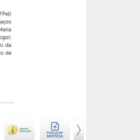
FPel)
paços
Maria
ogo);
), da
so de