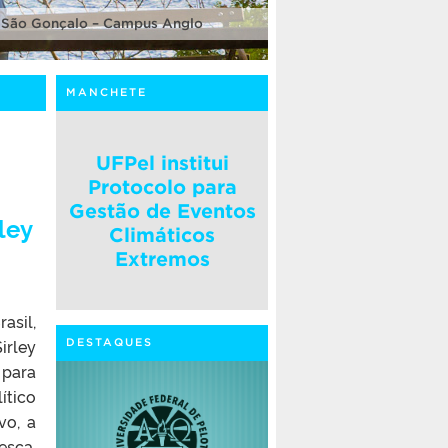
 São Gonçalo – Campus Anglo
MANCHETE
UFPel institui
Protocolo para
Gestão de Eventos
ley
Climáticos
Extremos
asil,
irley
DESTAQUES
 para
ítico
vo, a
esca,