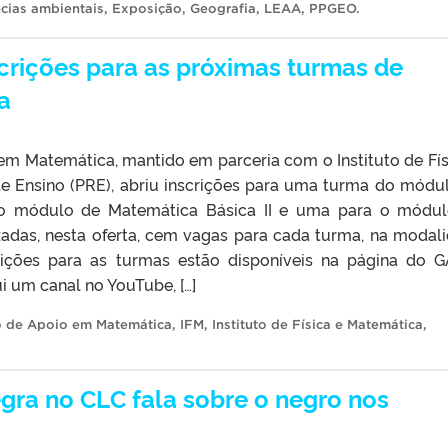
ncias ambientais
,
Exposição
,
Geografia
,
LEAA
,
PPGEO
.
crições para as próximas turmas de
a
m Matemática, mantido em parceria com o Instituto de Fís
de Ensino (PRE), abriu inscrições para uma turma do módu
 o módulo de Matemática Básica II e uma para o módu
izadas, nesta oferta, cem vagas para cada turma, na modal
crições para as turmas estão disponíveis na página do 
 um canal no YouTube, […]
 de Apoio em Matemática
,
IFM
,
Instituto de Física e Matemática
,
gra no CLC fala sobre o negro nos