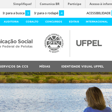
Simplifique!
Comunica BR
Participe
Acesso à infor
Ir para a busca
3
Ir para o rodapé
4
ACESSIBILIDADE
AUDITORIA
COBALTO
CONCURSOS
EDITAIS
INTERNACIONAL
cação Social
e Federal de Pelotas
SERVIÇOS DA CCS
MÍDIAS
IDENTIDADE VISUAL UFPEL