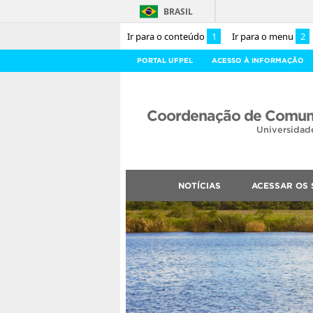
BRASIL
Ir para o conteúdo
1
Ir para o menu
2
PORTAL UFPEL
ACESSO À INFORMAÇÃO
Coordenação de Comuni
Universidad
NOTÍCIAS
ACESSAR OS 