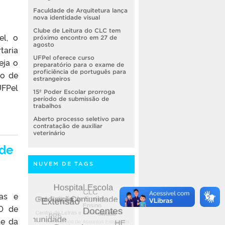
Faculdade de Arquitetura lança
nova identidade visual
Clube de Leitura do CLC tem
el, o
próximo encontro em 27 de
agosto
taria
UFPel oferece curso
eja o
preparatório para o exame de
proficiência de português para
ro de
estrangeiros
UFPel
15º Poder Escolar prorroga
período de submissão de
trabalhos
Aberto processo seletivo para
contratação de auxiliar
veterinário
úde
NUVEM DE TAGS
as e
20 de
de da