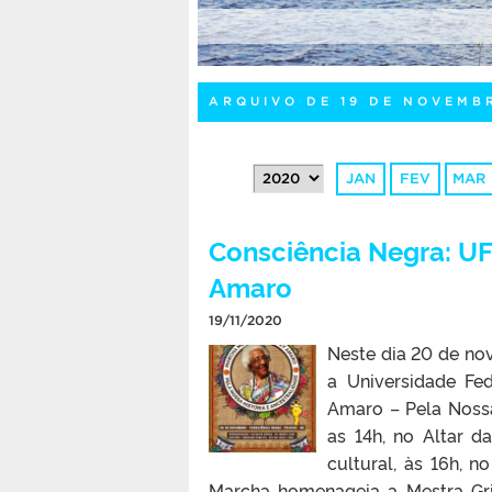
ARQUIVO DE 19 DE NOVEMB
JAN
FEV
MAR
Consciência Negra: UFP
Amaro
19/11/2020
Neste dia 20 de no
a Universidade Fe
Amaro – Pela Nossa
as 14h, no Altar d
cultural, às 16h, 
Marcha homenageia a Mestra Griô