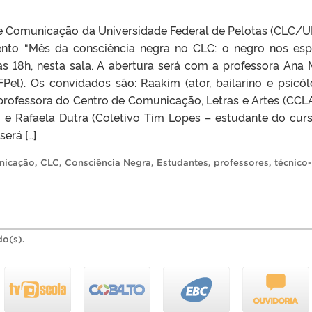
 e Comunicação da Universidade Federal de Pelotas (CLC/U
ento “Mês da consciência negra no CLC: o negro nos es
, às 18h, nesta sala. A abertura será com a professora Ana 
Pel). Os convidados são: Raakim (ator, bailarino e psicól
professora do Centro de Comunicação, Letras e Artes (CCLA
; e Rafaela Dutra (Coletivo Tim Lopes – estudante do cur
erá […]
nicação
,
CLC
,
Consciência Negra
,
Estudantes
,
professores
,
técnico-
do(s).