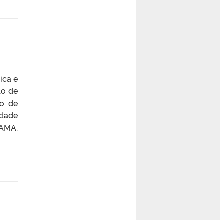
ica e
lo de
lo de
idade
GAMA.