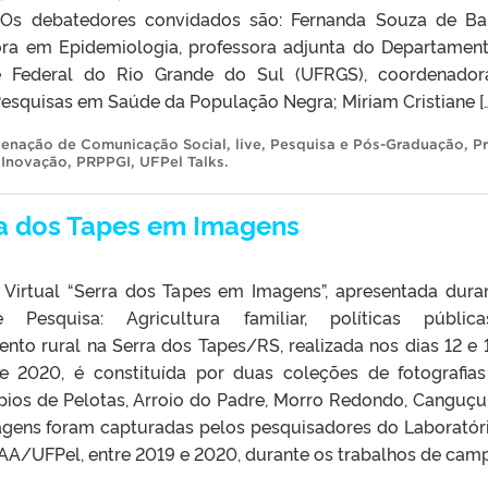
 Os debatedores convidados são: Fernanda Souza de Bai
tora em Epidemiologia, professora adjunta do Departamen
e Federal do Rio Grande do Sul (UFRGS), coordenado
squisas em Saúde da População Negra; Miriam Cristiane […
enação de Comunicação Social
,
live
,
Pesquisa e Pós-Graduação
,
Pr
 Inovação
,
PRPPGI
,
UFPel Talks
.
ra dos Tapes em Imagens
 Virtual “Serra dos Tapes em Imagens”, apresentada dura
 Pesquisa: Agricultura familiar, políticas públic
nto rural na Serra dos Tapes/RS, realizada nos dias 12 e 
 2020, é constituída por duas coleções de fotografia
pios de Pelotas, Arroio do Padre, Morro Redondo, Canguçu
agens foram capturadas pelos pesquisadores do Laboratór
AA/UFPel, entre 2019 e 2020, durante os trabalhos de camp