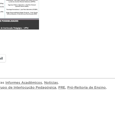
il
rias
Informes Acadêmicos
,
Notícias
.
rupo de Interlocução Pedagógica
,
PRE
,
Pró-Reitoria de Ensino
,