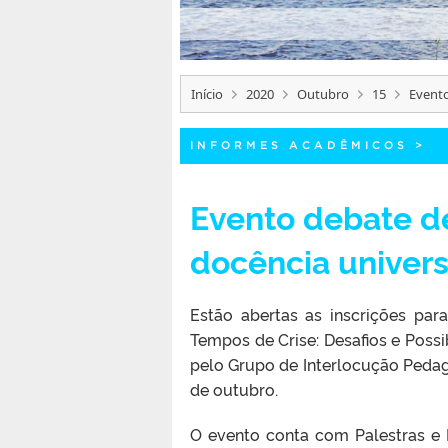
Início
2020
Outubro
15
Evento
INFORMES ACADÊMICOS
>
Evento debate de
docência univers
Estão abertas as inscrições par
Tempos de Crise: Desafios e Possi
pelo Grupo de Interlocução Pedagó
de outubro.
O evento conta com Palestras e 