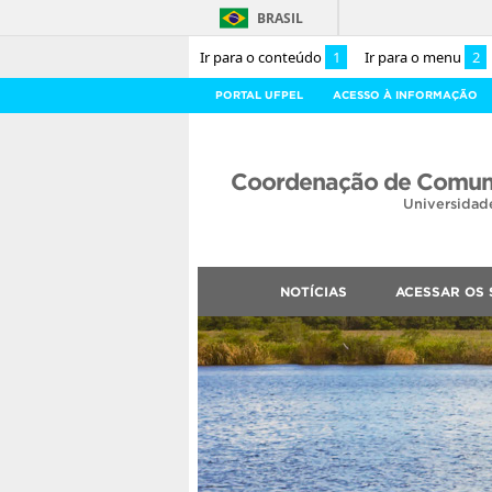
BRASIL
Ir para o conteúdo
1
Ir para o menu
2
PORTAL UFPEL
ACESSO À INFORMAÇÃO
Coordenação de Comuni
Universidad
NOTÍCIAS
ACESSAR OS 