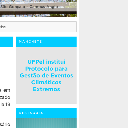
 São Gonçalo – Campus Anglo
rise
MANCHETE
UFPel institui
Protocolo para
Gestão de Eventos
Climáticos
Extremos
ia em
izado
ia 19
DESTAQUES
sário