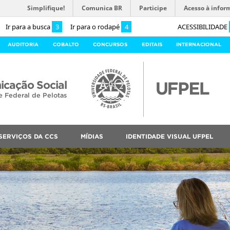
Simplifique!
Comunica BR
Participe
Acesso à infor
Ir para a busca
3
Ir para o rodapé
4
ACESSIBILIDADE
AUDITORIA
COBALTO
CONCURSOS
EDITAIS
INTERNACIONAL
cação Social
e Federal de Pelotas
SERVIÇOS DA CCS
MÍDIAS
IDENTIDADE VISUAL UFPEL