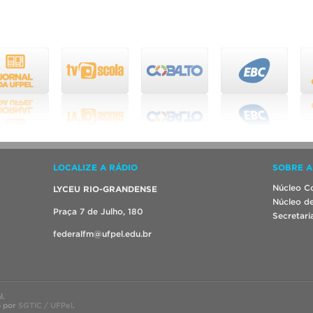
LOCALIZE A RÁDIO
SOBRE A
Núcleo Co
LYCEU RIO-GRANDENSE
Núcleo de
Praça 7 de Julho, 180
Secretari
federalfm@ufpel.edu.br
l.
o por
SGTIC / UFPel
.