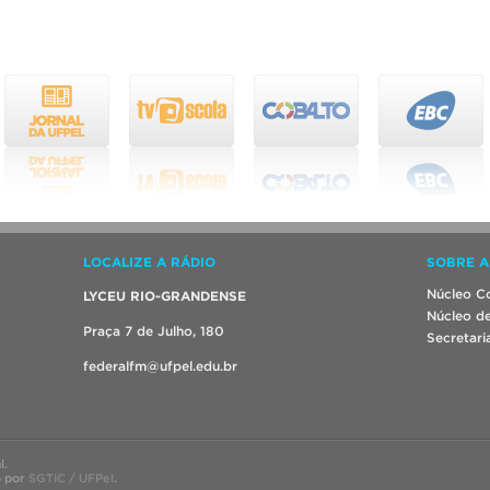
LOCALIZE A RÁDIO
SOBRE A
Núcleo Co
LYCEU RIO-GRANDENSE
Núcleo de
Praça 7 de Julho, 180
Secretari
federalfm@ufpel.edu.br
l.
o por
SGTIC / UFPel
.