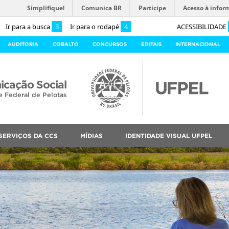
Simplifique!
Comunica BR
Participe
Acesso à infor
Ir para a busca
3
Ir para o rodapé
4
ACESSIBILIDADE
AUDITORIA
COBALTO
CONCURSOS
EDITAIS
INTERNACIONAL
cação Social
e Federal de Pelotas
SERVIÇOS DA CCS
MÍDIAS
IDENTIDADE VISUAL UFPEL