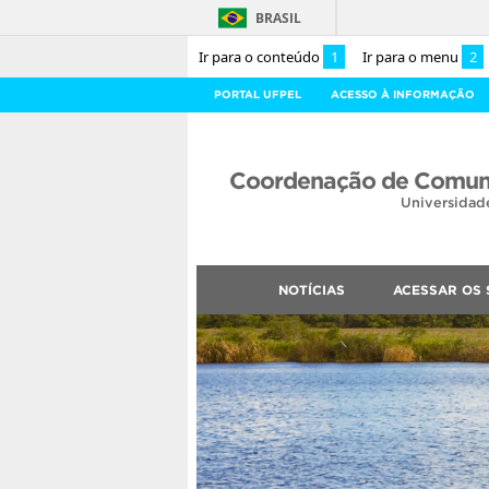
BRASIL
Ir para o conteúdo
1
Ir para o menu
2
PORTAL UFPEL
ACESSO À INFORMAÇÃO
Coordenação de Comuni
Universidad
NOTÍCIAS
ACESSAR OS 