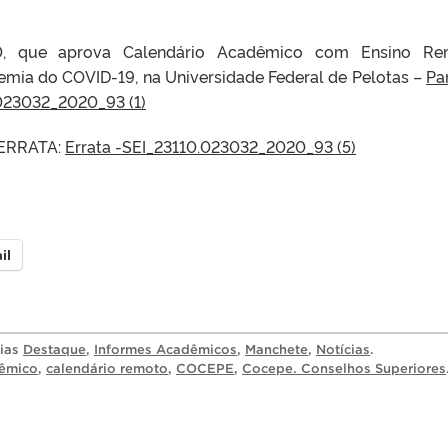
0, que aprova Calendário Acadêmico com Ensino Re
mia do COVID-19, na Universidade Federal de Pelotas –
Pa
023032_2020_93 (1)
 ERRATA:
Errata -SEI_23110.023032_2020_93 (5)
il
rias
Destaque
,
Informes Acadêmicos
,
Manchete
,
Notícias
.
dêmico
,
calendário remoto
,
COCEPE
,
Cocepe. Conselhos Superiores