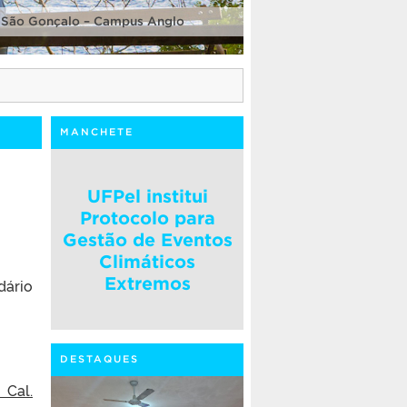
 São Gonçalo – Campus Anglo
MANCHETE
UFPel institui
Protocolo para
Gestão de Eventos
Climáticos
Extremos
dário
DESTAQUES
 Cal.