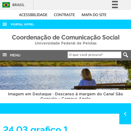
BRASIL
Simplifique!
ACESSIBILIDADE
CONTRASTE
MAPA DO SITE
Comunica BR
PORTAL UFPEL
Participe
ACESSO À INFORMAÇÃO
Coordenação de Comunicação Social
Acesso à informação
Universidade Federal de Pelotas
AUDITORIA
Legislação
COBALTO
MENU
Canais
CONCURSOS
EDITAIS
INTERNACIONAL
Imagem em Destaque · Descanso à margem do Canal São
OUVIDORIA
Gonçalo – Campus Anglo
PORTARIAS
TELEFONES
24.03 grafico 1