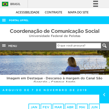
BRASIL
Simplifique!
ACESSIBILIDADE
CONTRASTE
MAPA DO SITE
Comunica BR
PORTAL UFPEL
Participe
ACESSO À INFORMAÇÃO
Coordenação de Comunicação Social
Acesso à informação
Universidade Federal de Pelotas
AUDITORIA
Legislação
COBALTO
MENU
Canais
CONCURSOS
EDITAIS
INTERNACIONAL
Imagem em Destaque · Descanso à margem do Canal São
OUVIDORIA
Gonçalo – Campus Anglo
PORTARIAS
ARQUIVO DE 7 DE NOVEMBRO DE 2019
TELEFONES
JAN
FEV
MAR
ABR
MAI
JUN