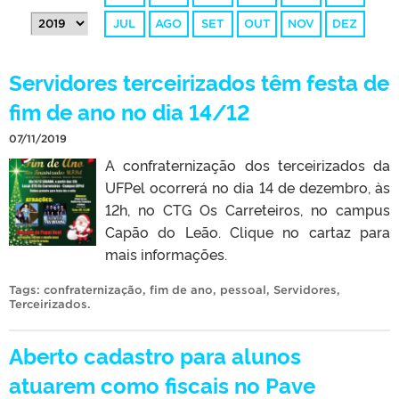
JUL
AGO
SET
OUT
NOV
DEZ
Servidores terceirizados têm festa de
fim de ano no dia 14/12
07/11/2019
A confraternização dos terceirizados da
UFPel ocorrerá no dia 14 de dezembro, às
12h, no CTG Os Carreteiros, no campus
Capão do Leão. Clique no cartaz para
mais informações.
Tags:
confraternização
,
fim de ano
,
pessoal
,
Servidores
,
Terceirizados
.
Aberto cadastro para alunos
atuarem como fiscais no Pave