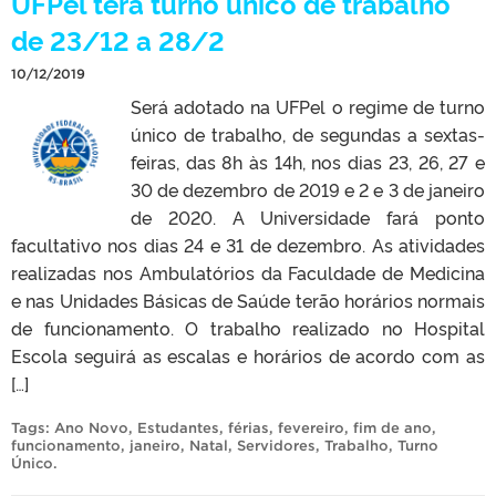
UFPel terá turno único de trabalho
de 23/12 a 28/2
10/12/2019
Será adotado na UFPel o regime de turno
único de trabalho, de segundas a sextas-
feiras, das 8h às 14h, nos dias 23, 26, 27 e
30 de dezembro de 2019 e 2 e 3 de janeiro
de 2020. A Universidade fará ponto
facultativo nos dias 24 e 31 de dezembro. As atividades
realizadas nos Ambulatórios da Faculdade de Medicina
e nas Unidades Básicas de Saúde terão horários normais
de funcionamento. O trabalho realizado no Hospital
Escola seguirá as escalas e horários de acordo com as
[…]
Tags:
Ano Novo
,
Estudantes
,
férias
,
fevereiro
,
fim de ano
,
funcionamento
,
janeiro
,
Natal
,
Servidores
,
Trabalho
,
Turno
Único
.