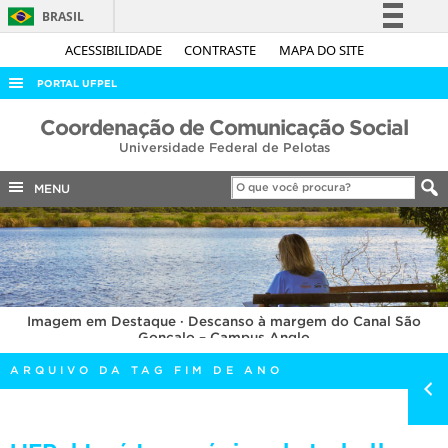
BRASIL
Simplifique!
ACESSIBILIDADE
CONTRASTE
MAPA DO SITE
Comunica BR
PORTAL UFPEL
Participe
ACESSO À INFORMAÇÃO
Coordenação de Comunicação Social
Acesso à informação
Universidade Federal de Pelotas
AUDITORIA
Legislação
COBALTO
MENU
Canais
CONCURSOS
EDITAIS
INTERNACIONAL
Imagem em Destaque · Descanso à margem do Canal São
OUVIDORIA
Gonçalo – Campus Anglo
PORTARIAS
ARQUIVO DA TAG FIM DE ANO
TELEFONES