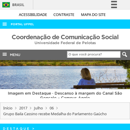
BRASIL
Simplifique!
ACESSIBILIDADE
CONTRASTE
MAPA DO SITE
Comunica BR
PORTAL UFPEL
Participe
ACESSO À INFORMAÇÃO
Coordenação de Comunicação Social
Acesso à informação
Universidade Federal de Pelotas
AUDITORIA
Legislação
COBALTO
MENU
Canais
CONCURSOS
EDITAIS
INTERNACIONAL
Imagem em Destaque · Descanso à margem do Canal São
OUVIDORIA
Gonçalo – Campus Anglo
PORTARIAS
Início
2017
Julho
06
Grupo Baila Cassino recebe Medalha do Parlamento Gaúcho
TELEFONES
DESTAQUE
>