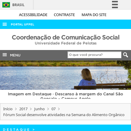
BRASIL
Simplifique!
ACESSIBILIDADE
CONTRASTE
MAPA DO SITE
Comunica BR
PORTAL UFPEL
Participe
ACESSO À INFORMAÇÃO
Coordenação de Comunicação Social
Acesso à informação
Universidade Federal de Pelotas
AUDITORIA
Legislação
COBALTO
MENU
Canais
CONCURSOS
EDITAIS
INTERNACIONAL
Imagem em Destaque · Descanso à margem do Canal São
OUVIDORIA
Gonçalo – Campus Anglo
PORTARIAS
Início
2017
Junho
07
Fórum Social desenvolve atividades na Semana do Alimento Orgânico
TELEFONES
DESTAQUE
>