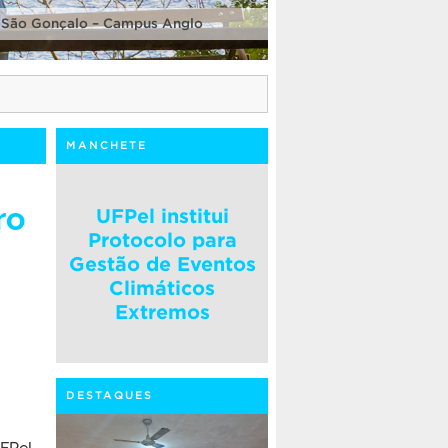
 São Gonçalo – Campus Anglo
MANCHETE
ro
UFPel institui
Protocolo para
Gestão de Eventos
Climáticos
Extremos
DESTAQUES
FPel,