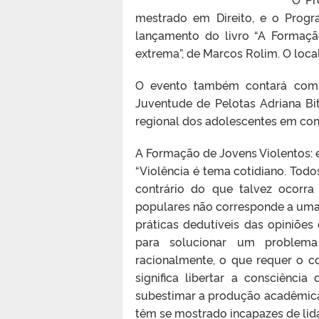
mestrado em Direito, e o Progra
lançamento do livro “A Formação
extrema”, de Marcos Rolim. O loca
O evento também contará com a
Juventude de Pelotas Adriana Bi
regional dos adolescentes em confl
A Formação de Jovens Violentos: e
“Violência é tema cotidiano. Todo
contrário do que talvez ocor
ra
populares não corresponde a um
práticas dedutíveis das opiniões
para solucionar um problema 
racionalmente, o que requer o c
significa libertar a consciênc
subestimar a produção acadêmica d
têm se mostrado incapazes de lida