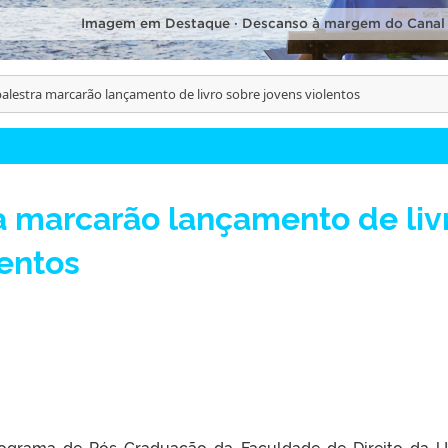
Imagem em Destaque · Descanso à margem do Canal
palestra marcarão lançamento de livro sobre jovens violentos
a marcarão lançamento de liv
lentos
ograma de Pós-Graduação da Faculdade de Direito da U