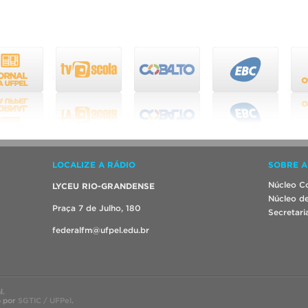
LOCALIZE A RÁDIO
SOBRE A
Núcleo Co
LYCEU RIO-GRANDENSE
Núcleo de
Praça 7 de Julho, 180
Secretari
federalfm@ufpel.edu.br
l.
o por
SGTIC / UFPel
.