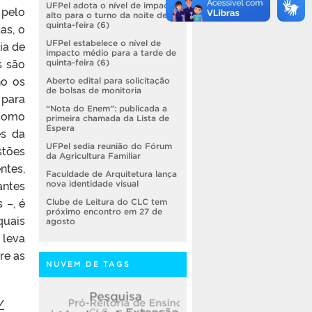
UFPel adota o nível de impacto
 pelo
alto para o turno da noite de
quinta-feira (6)
as, o
ia de
UFPel estabelece o nível de
impacto médio para a tarde de
s são
quinta-feira (6)
no os
Aberto edital para solicitação
de bolsas de monitoria
 para
“Nota do Enem”: publicada a
 como
primeira chamada da Lista de
Espera
es da
UFPel sedia reunião do Fórum
stões
da Agricultura Familiar
ntes,
Faculdade de Arquitetura lança
antes
nova identidade visual
 –, é
Clube de Leitura do CLC tem
próximo encontro em 27 de
quais
agosto
 leva
re as
NUVEM DE TAGS
/