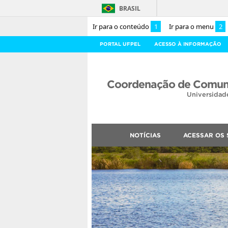
BRASIL
Ir para o conteúdo
1
Ir para o menu
2
PORTAL UFPEL
ACESSO À INFORMAÇÃO
Coordenação de Comuni
Universidad
NOTÍCIAS
ACESSAR OS 