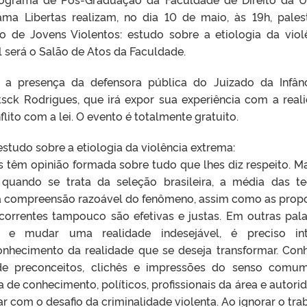
ma Libertas realizam, no dia 10 de maio, às 19h, pales
 de Jovens Violentos: estudo sobre a etiologia da viol
l será o Salão de Atos da Faculdade.
 presença da defensora pública do Juizado da Infân
tsck Rodrigues, que irá expor sua experiência com a real
ito com a lei. O evento é totalmente gratuito.
studo sobre a etiologia da violência extrema:
s têm opinião formada sobre tudo que lhes diz respeito. M
 quando se trata da seleção brasileira, a média das te
a compreensão razoável do fenômeno, assim como as prop
 correntes tampouco são efetivas e justas. Em outras pala
e mudar uma realidade indesejável, é preciso inte
onhecimento da realidade que se deseja transformar. Con
ia de preconceitos, clichês e impressões do senso comu
e conhecimento, políticos, profissionais da área e autori
r com o desafio da criminalidade violenta. Ao ignorar o tra