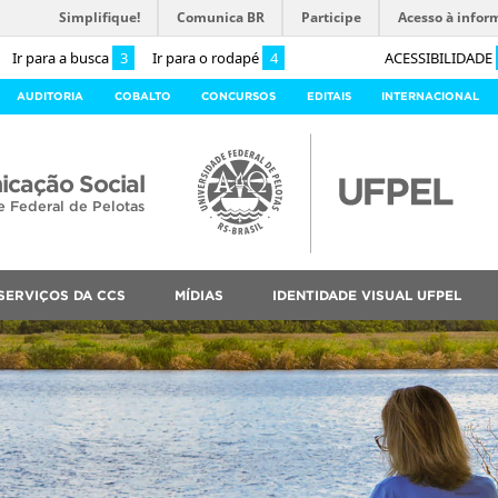
Simplifique!
Comunica BR
Participe
Acesso à infor
Ir para a busca
3
Ir para o rodapé
4
ACESSIBILIDADE
AUDITORIA
COBALTO
CONCURSOS
EDITAIS
INTERNACIONAL
cação Social
e Federal de Pelotas
SERVIÇOS DA CCS
MÍDIAS
IDENTIDADE VISUAL UFPEL