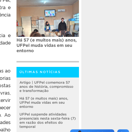
tra e
ência
cia e
Há 57 (e muitos mais) anos,
idade
UFPel muda vidas em seu
entorno
as ao
ÚLTIMAS NOTÍCIAS
orias
Artigo | UFPel comemora 57
ostas
anos de história, compromisso
e transformação
vras,
Há 57 (e muitos mais) anos,
rvir
UFPel muda vidas em seu
hecer
entorno
m. Ao
UFPel suspende atividades
presenciais nesta sexta-feira (7)
dades
em razão dos efeitos do
temporal
balho