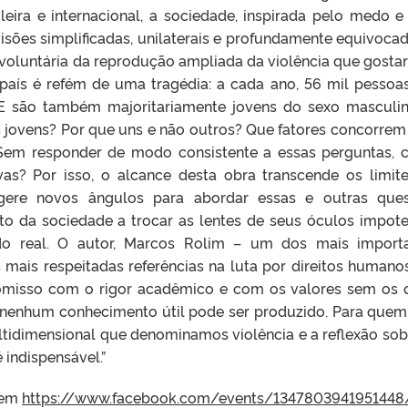
eira e internacional, a sociedade, inspirada pelo medo e
isões simplificadas, unilaterais e profundamente equivocad
nvoluntária da reprodução ampliada da violência que gostar
o país é refém de uma tragédia: a cada ano, 56 mil pessoa
. E são também majoritariamente jovens do sexo masculi
s jovens? Por que uns e não outros? Que fatores concorrem
Sem responder de modo consistente a essas perguntas,
ivas? Por isso, o alcance desta obra transcende os limit
gere novos ângulos para abordar essas e outras que
to da sociedade a trocar as lentes de seus óculos impote
o real. O autor, Marcos Rolim – um dos mais import
mais respeitadas referências na luta por direitos humanos
romisso com o rigor acadêmico e com os valores sem os 
 nenhum conhecimento útil pode ser produzido. Para quem
tidimensional que denominamos violência e a reflexão sob
 indispensável.”
 em
https://www.facebook.com/events/1347803941951448