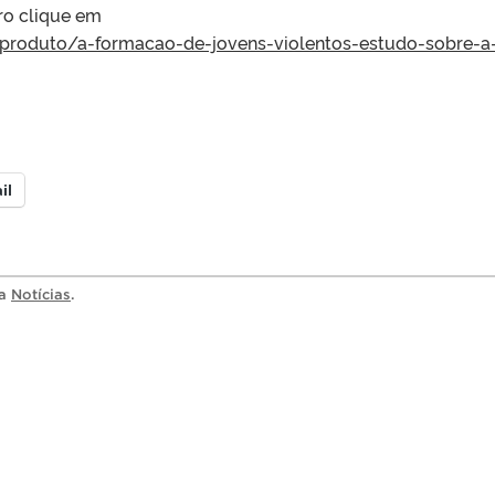
ro clique em
/produto/a-formacao-de-jovens-violentos-estudo-sobre-a
il
ia
Notícias
.