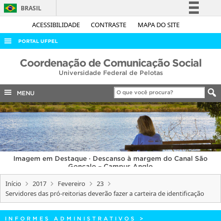
BRASIL
Simplifique!
ACESSIBILIDADE
CONTRASTE
MAPA DO SITE
Comunica BR
PORTAL UFPEL
Participe
ACESSO À INFORMAÇÃO
Coordenação de Comunicação Social
Acesso à informação
Universidade Federal de Pelotas
AUDITORIA
Legislação
COBALTO
MENU
Canais
CONCURSOS
EDITAIS
INTERNACIONAL
Imagem em Destaque · Descanso à margem do Canal São
OUVIDORIA
Gonçalo – Campus Anglo
PORTARIAS
Início
2017
Fevereiro
23
Servidores das pró-reitorias deverão fazer a carteira de identificação
TELEFONES
INFORMES ADMINISTRATIVOS
>