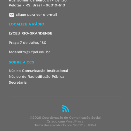
Rua Gomes Carneiro, 01 - Centro
Pelotas - RS, Brasil - 96010-610
clique para ver o e-mail
LOCALIZE A RÁDIO
LYCEU RIO-GRANDENSE
Praça 7 de Julho, 180
federalfm@ufpel.edu.br
SOBRE A CCS
Núcleo Comunicação Institucional
Núcleo de Radiodifusão Pública
Secretaria
©2026 Coordenação de Comunicação Social.
Criado com
WordPress
.
Tema desenvolvido por
SGTIC / UFPel
.