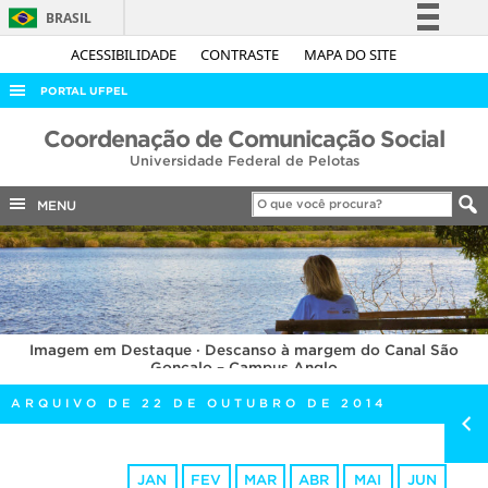
BRASIL
Simplifique!
ACESSIBILIDADE
CONTRASTE
MAPA DO SITE
Comunica BR
PORTAL UFPEL
Participe
ACESSO À INFORMAÇÃO
Coordenação de Comunicação Social
Acesso à informação
Universidade Federal de Pelotas
AUDITORIA
Legislação
COBALTO
MENU
Canais
CONCURSOS
EDITAIS
INTERNACIONAL
Imagem em Destaque · Descanso à margem do Canal São
OUVIDORIA
Gonçalo – Campus Anglo
PORTARIAS
ARQUIVO DE 22 DE OUTUBRO DE 2014
TELEFONES
JAN
FEV
MAR
ABR
MAI
JUN