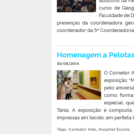
auditório da F
curso de Geogr
Faculdade de Di
presenças da coordenadora gera
coordenador da 5ª Coordenadoria 
Homenagem a Pelotas 
30/06/2014
O Corredor A
exposição “
pelo aniversá
como forma 
especial, qu
Tânia. A exposição é composta 
impressas em tecido, em perfeita 
Tags:
Corredor Arte
,
Hospital Escola
.