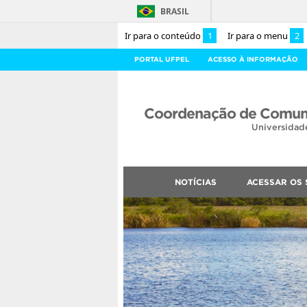
BRASIL
Ir para o conteúdo
1
Ir para o menu
2
PORTAL UFPEL
ACESSO À INFORMAÇÃO
Coordenação de Comuni
Universidad
NOTÍCIAS
ACESSAR OS 