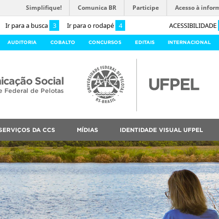
Simplifique!
Comunica BR
Participe
Acesso à infor
Ir para a busca
3
Ir para o rodapé
4
ACESSIBILIDADE
AUDITORIA
COBALTO
CONCURSOS
EDITAIS
INTERNACIONAL
cação Social
e Federal de Pelotas
SERVIÇOS DA CCS
MÍDIAS
IDENTIDADE VISUAL UFPEL