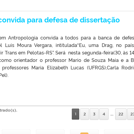
onvida para defesa de dissertação
m Antropologia convida a todos para a banca de defe
l Luis Moura Vergara, intitulada“Eu, uma Drag, no paí
r Trans em Pelotas-RS”. Será nesta segunda-feira(30, às 14
como orientador o professor Mario de Souza Maia e a 
professores Maria Elizabeth Lucas (UFRGS),Carla Rodr
Pel).
trado(s).
1
2
3
4
…
22
2