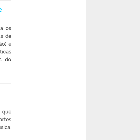
e
ra os
as de
ão) e
áticas
os do
e que
artes
sica.