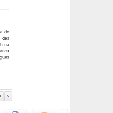
sa de
s das
h, no
Banca
igues
3
>