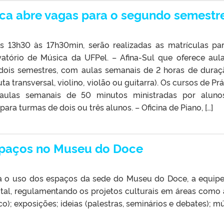
ca abre vagas para o segundo semestr
s 13h30 às 17h30min, serão realizadas as matrículas pa
atório de Música da UFPel. – Afina-Sul que oferece aul
dois semestres, com aulas semanais de 2 horas de duraç
uta transversal, violino, violão ou guitarra). Os cursos de Pr
 aulas semanais de 50 minutos ministradas por alun
ra turmas de dois ou três alunos. – Oficina de Piano, […]
espaços no Museu do Doce
ra o uso dos espaços da sede do Museu do Doce, a equip
ital, regulamentando os projetos culturais em áreas como 
co); exposições; ideias (palestras, seminários e debates); mú