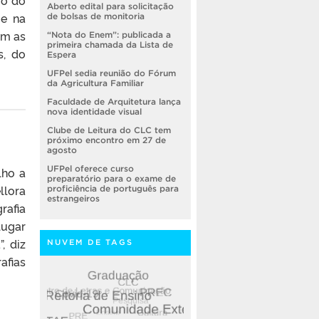
io do
Aberto edital para solicitação
 e na
de bolsas de monitoria
om as
“Nota do Enem”: publicada a
primeira chamada da Lista de
s, do
Espera
UFPel sedia reunião do Fórum
da Agricultura Familiar
Faculdade de Arquitetura lança
nova identidade visual
Clube de Leitura do CLC tem
próximo encontro em 27 de
agosto
UFPel oferece curso
lho a
preparatório para o exame de
llora
proficiência de português para
estrangeiros
rafia
lugar
, diz
NUVEM DE TAGS
afias