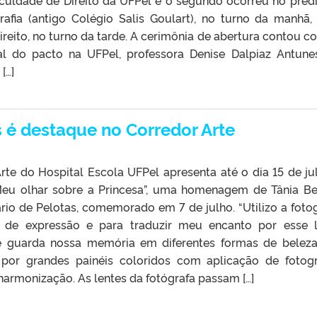
aculdade de Direito da UFPel e o segundo ocorreu no préd
afia (antigo Colégio Salis Goulart), no turno da manhã,
reito, no turno da tarde. A cerimônia de abertura contou c
l do pacto na UFPel, professora Denise Dalpiaz Antune
[…]
é destaque no Corredor Arte
rte do Hospital Escola UFPel apresenta até o dia 15 de ju
Meu olhar sobre a Princesa”, uma homenagem de Tânia Be
rio de Pelotas, comemorado em 7 de julho. “Utilizo a fotog
de expressão e para traduzir meu encanto por esse 
e guarda nossa memória em diferentes formas de beleza”
por grandes painéis coloridos com aplicação de fotogr
harmonização. As lentes da fotógrafa passam […]