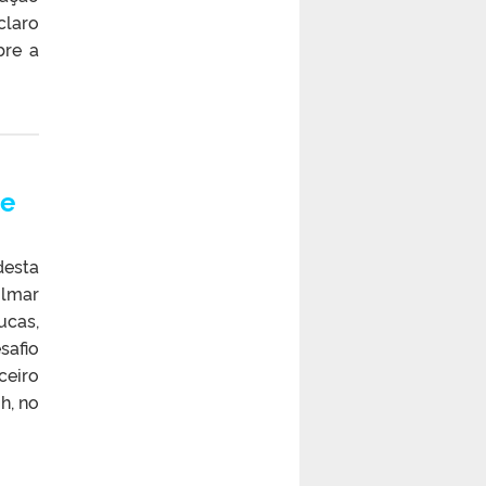
claro
bre a
te
desta
ilmar
ucas,
safio
ceiro
h, no