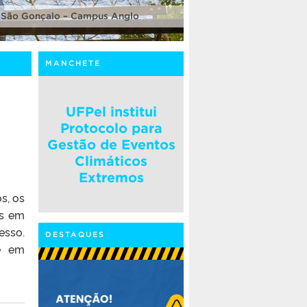
 São Gonçalo – Campus Anglo
MANCHETE
UFPel institui
Protocolo para
Gestão de Eventos
Climáticos
Extremos
s, os
as em
esso.
DESTAQUES
ue em