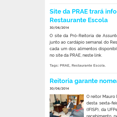
Site da PRAE trará inf
Restaurante Escola
30/06/2014
O site da Pró-Reitoria de Assunto
junto ao cardápio semanal do Rest
cada um dos alimentos disponibi
no site da PRAE, neste link.
Tags:
PRAE
,
Restaurante Escola
.
Reitoria garante nomea
30/06/2014
O reitor Mauro 
desta sexta-fei
(IFISP), da UFP
recebimento, po