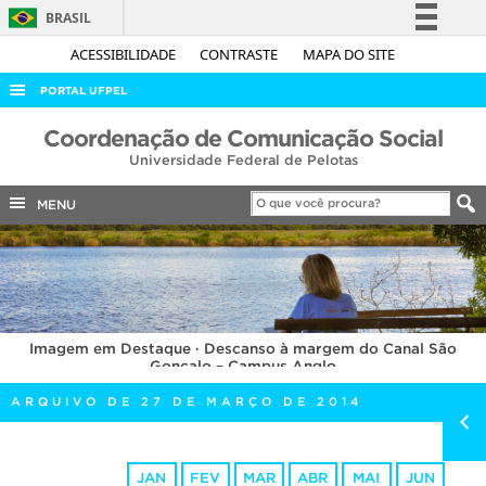
BRASIL
Simplifique!
ACESSIBILIDADE
CONTRASTE
MAPA DO SITE
Comunica BR
PORTAL UFPEL
Participe
ACESSO À INFORMAÇÃO
Coordenação de Comunicação Social
Acesso à informação
Universidade Federal de Pelotas
AUDITORIA
Legislação
COBALTO
MENU
Canais
CONCURSOS
EDITAIS
INTERNACIONAL
Imagem em Destaque · Descanso à margem do Canal São
OUVIDORIA
Gonçalo – Campus Anglo
PORTARIAS
ARQUIVO DE 27 DE MARÇO DE 2014
TELEFONES
JAN
FEV
MAR
ABR
MAI
JUN