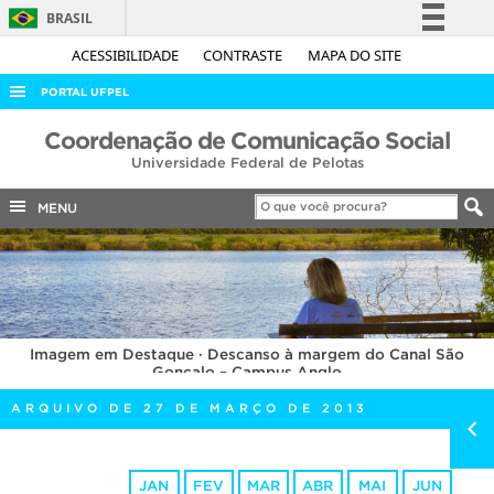
BRASIL
Simplifique!
ACESSIBILIDADE
CONTRASTE
MAPA DO SITE
Comunica BR
PORTAL UFPEL
Participe
ACESSO À INFORMAÇÃO
Coordenação de Comunicação Social
Acesso à informação
Universidade Federal de Pelotas
AUDITORIA
Legislação
COBALTO
MENU
Canais
CONCURSOS
EDITAIS
INTERNACIONAL
Imagem em Destaque · Descanso à margem do Canal São
OUVIDORIA
Gonçalo – Campus Anglo
PORTARIAS
ARQUIVO DE 27 DE MARÇO DE 2013
TELEFONES
JAN
FEV
MAR
ABR
MAI
JUN