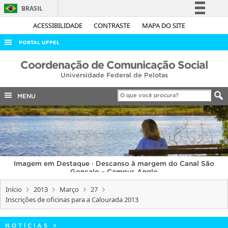
BRASIL
Simplifique!
ACESSIBILIDADE
CONTRASTE
MAPA DO SITE
Comunica BR
PORTAL UFPEL
Participe
ACESSO À INFORMAÇÃO
Coordenação de Comunicação Social
Acesso à informação
Universidade Federal de Pelotas
AUDITORIA
Legislação
COBALTO
MENU
Canais
CONCURSOS
EDITAIS
INTERNACIONAL
Imagem em Destaque · Descanso à margem do Canal São
OUVIDORIA
Gonçalo – Campus Anglo
PORTARIAS
Início
2013
Março
27
Inscrições de oficinas para a Calourada 2013
TELEFONES
NOTÍCIAS
>