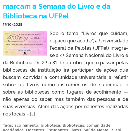
marcam a Semana do Livro e da
Biblioteca na UFPel
17/10/2025
Sob o tema “Livros que cuidam,
espaço que acolhe”, a Universidade
Federal de Pelotas (UFPel) integra-
se à 4ª Semana Nacional do Livro e
da Biblioteca. De 22 a 31 de outubro, quem passar pelas
bibliotecas da instituição irá participar de ações que
buscam convidar a comunidade universitária a refletir
sobre os livros como instrumentos de superação e
sobre as bibliotecas como lugares de acolhimento —
não apenas do saber, mas também das pessoas e de
suas vivências. Além das ações permanentes realizadas
nos locais – […]
Tags:
acolhimento
,
biblioteca
,
Bibliotecas
,
comunidade
acadêmica
,
Docentes
,
Estudantes
,
livros
,
Saúde Mental
,
Sisbi
,