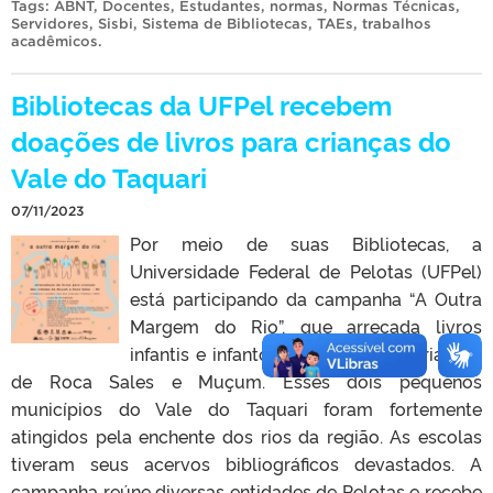
Tags:
ABNT
,
Docentes
,
Estudantes
,
normas
,
Normas Técnicas
,
Servidores
,
Sisbi
,
Sistema de Bibliotecas
,
TAEs
,
trabalhos
acadêmicos
.
Bibliotecas da UFPel recebem
doações de livros para crianças do
Vale do Taquari
07/11/2023
Por meio de suas Bibliotecas, a
Universidade Federal de Pelotas (UFPel)
está participando da campanha “A Outra
Margem do Rio”, que arrecada livros
infantis e infanto-juvenis para as crianças
de Roca Sales e Muçum. Esses dois pequenos
municípios do Vale do Taquari foram fortemente
atingidos pela enchente dos rios da região. As escolas
tiveram seus acervos bibliográficos devastados. A
campanha reúne diversas entidades de Pelotas e recebe