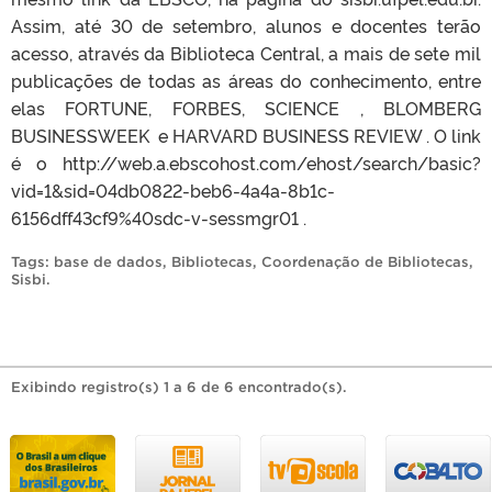
Assim, até 30 de setembro, alunos e docentes terão
acesso, através da Biblioteca Central, a mais de sete mil
publicações de todas as áreas do conhecimento, entre
elas FORTUNE, FORBES, SCIENCE , BLOMBERG
BUSINESSWEEK e HARVARD BUSINESS REVIEW . O link
é o http://web.a.ebscohost.com/ehost/search/basic?
vid=1&sid=04db0822-beb6-4a4a-8b1c-
6156dff43cf9%40sdc-v-sessmgr01 .
Tags:
base de dados
,
Bibliotecas
,
Coordenação de Bibliotecas
,
Sisbi
.
Exibindo registro(s) 1 a 6 de 6 encontrado(s).