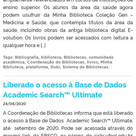
ensino superior. Os alunos da área da saúde agora
podem usufruir da Minha Biblioteca Coleção Gen –
Medicina e Saúde, que contempla títulos da área da
saúde, incluindo obras da antiga biblioteca digital E-
volution. Os livros podem ser acessados com leitura a
qualquer hora e […]
Tags:
Bibliografia
,
biblioteca
,
Bibliotecas
,
comunidade
acadêmica
,
Coordenação de Bibliotecas
,
livros
,
Minha
Biblioteca
,
plataforma
,
Sisbi
,
Sistema de Bibliotecas
.
Liberado o acesso à Base de Dados
Academic Search™ Ultimate
24/06/2020
A Coordenação de Bibliotecas informa que está liberado
o acesso à Base de Dados Academic Search™ Ultimate,
até setembro de 2020. Pode ser acessada através do
mesmo link da EBSCO, na página do sisbi.ufpel.edu.br.