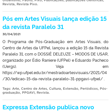
Urbanismo
,
FaUrb
,
Pixo
,
Publicações
,
publicações científicas
,
Revista
,
Revista Pixo
.
Pós em Artes Visuais lança edição 15
da revista Paralelo 31
30/04/2021
O Programa de Pós-Graduação em Artes Visuais, do
Centro de Artes da UFPel, lançou a edição 15 da Revista
Paralelo 31, com o DOSSIÊ DELEUZE – MODOS DE USAR,
organizado por Édio Raniere (UFPel) e Eduardo Pacheco
(Uergs). Veja em
https://wp.ufpel.edu.br/mestradoartesvisuais/2021/04
/30/edicao-15-da-revista-paralelo-31-ppgavi-ufpel/ .
Tags:
Arte
,
Centro de Artes
,
Cultura
,
Extensão
,
Periódicos
,
Pós-
graduação
,
PPGAVI
,
Revista
.
Expressa Extensão publica novo