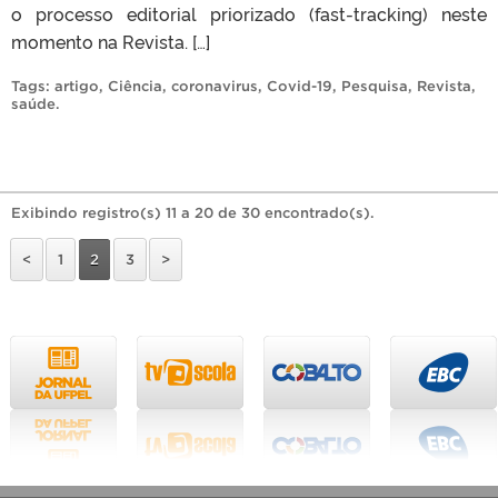
o processo editorial priorizado (fast-tracking) neste
momento na Revista. […]
Tags:
artigo
,
Ciência
,
coronavirus
,
Covid-19
,
Pesquisa
,
Revista
,
saúde
.
Exibindo registro(s) 11 a 20 de 30 encontrado(s).
<
1
2
3
>