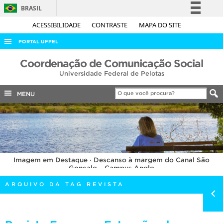
BRASIL
Simplifique!
ACESSIBILIDADE
CONTRASTE
MAPA DO SITE
Comunica BR
PORTAL UFPEL
Participe
ACESSO À INFORMAÇÃO
Coordenação de Comunicação Social
Acesso à informação
Universidade Federal de Pelotas
AUDITORIA
Legislação
COBALTO
MENU
Canais
CONCURSOS
EDITAIS
INTERNACIONAL
Imagem em Destaque · Descanso à margem do Canal São
OUVIDORIA
Gonçalo – Campus Anglo
PORTARIAS
ARQUIVO DA TAG REVISTA
TELEFONES